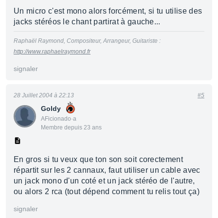
Un micro c'est mono alors forcément, si tu utilise des
jacks stéréos le chant partirat à gauche...
Raphaël Raymond, Compositeur, Arrangeur, Guitariste :
http://www.raphaelraymond.fr
signaler
28 Juillet 2004 à 22:13
#5
Goldy
AFicionado·a
Membre depuis 23 ans
En gros si tu veux que ton son soit corectement
répartit sur les 2 cannaux, faut utiliser un cable avec
un jack mono d'un coté et un jack stéréo de l'autre,
ou alors 2 rca (tout dépend comment tu relis tout ça)
signaler