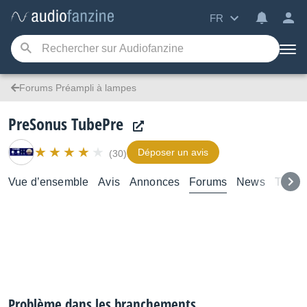
FR
Forums Préampli à lampes
PreSonus TubePre
Déposer un avis
(30)
Vue d’ensemble
Avis
Annonces
Forums
News
Test
Problème dans les branchements