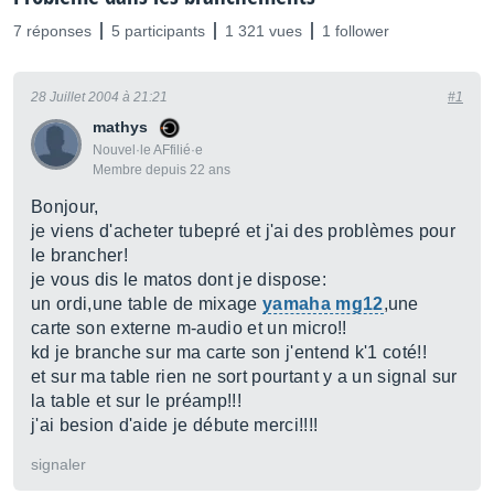
7 réponses
5 participants
1 321 vues
1 follower
28 Juillet 2004 à 21:21
#1
mathys
Nouvel·le AFfilié·e
Membre depuis 22 ans
Bonjour,
je viens d'acheter tubepré et j'ai des problèmes pour
le brancher!
je vous dis le matos dont je dispose:
un ordi,une table de mixage
yamaha mg12
,une
carte son externe m-audio et un micro!!
kd je branche sur ma carte son j'entend k'1 coté!!
et sur ma table rien ne sort pourtant y a un signal sur
la table et sur le préamp!!!
j'ai besion d'aide je débute merci!!!!
signaler