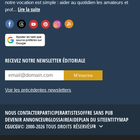
notre vocation est simple : aider au quotidien les amateurs et
Lire la suite
prof...
RECEVEZ NOTRE NEWSLETTER ÉDITORIALE
M’inscrire
Voir les précédentes newsletters
NOUS CONTACTER
PARTICIPER
ARTISTES
OFFRE SANS PUB
DEVENIR ANNONCEUR
GLOSSAIRE
AIDE
PLAN DU SITE
ENTITYMAP
CGU
CGV
© 2000-2026 TOUS DROITS RÉSERVÉS
FR