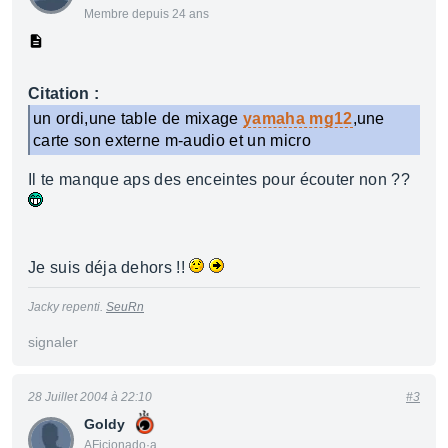
Membre depuis 24 ans
Citation :
un ordi,une table de mixage
yamaha mg12
,une
carte son externe m-audio et un micro
Il te manque aps des enceintes pour écouter non ??
Je suis déja dehors !!
Jacky repenti.
SeuRn
signaler
28 Juillet 2004 à 22:10
#3
Goldy
AFicionado·a