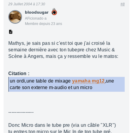
29 Juillet 2004 à 17:30
#8
bloodsugar
AFicionado·a
Membre depuis 23 ans
Mathys, je sais pas si c'est toi que j'ai croisé la
semaine dernière avec ton tubepre chez Music &
Scène à Angers, mais ça y ressemble vu le matos:
Citation :
un ordi,une table de mixage
yamaha mg12
,une
carte son externe m-audio et un micro
----------------
Donc Micro dans le tube pre (via un câble "XLR")
tu entres ton micro sur le Mic In de ton tube pré.