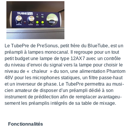
Le TubePre de PreSo­nus, petit frère du Blue­Tube, est un
préam­pli à lampes mono­ca­nal. Il regroupe pour un tout
petit budget une lampe de type 12AX7 avec un contrôle
du niveau d’en­voi du signal vers la lampe pour choi­sir le
niveau de « chaleur » du son, une alimen­ta­tion Phan­tom
48V pour les micro­phones statiques, un filtre passe-haut
et un inver­seur de phase. Le TubePre permet­tra au musi­
cien amateur de dispo­ser d’un préam­pli dédié à son
instru­ment de prédi­lec­tion afin de rempla­cer avan­ta­geu­
se­ment les préam­plis inté­grés de sa table de mixage.
Fonc­tion­na­li­tés