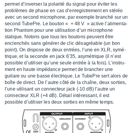
permet d’in­ver­ser la pola­rité du signal pour éviter les
problèmes de phase en cas d’en­re­gis­tre­ment en stéréo
avec un second micro­phone, par exemple bran­ché sur un
second TubePre. Le bouton « + 48 V » active l’ali­men­ta­
tion Phan­tom pour une utili­sa­tion d’un micro­phone
statique. Notons que tous les boutons peuvent être
enclen­chés sans géné­rer de clic désa­gréable (un bon
point). On dispose de deux entrées, l’une en XLR, symé­
trique, et la seconde en jack 6'35, asymé­trique (il n’est
possible d’uti­li­ser qu’une seule entrée à la fois). L’ins­tru­
ment en haute impé­dance permet de bran­cher une
guitare ou une basse élec­trique. Le TubePre sert alors de
boîte de direct. De l’autre côté de la chaîne, deux sorties,
l’une utili­sant un connec­teur jack (-10 dB) l’autre un
connec­teur XLR (+4 dB). Détail inté­res­sant, il est
possible d’uti­li­ser les deux sorties en même temps.