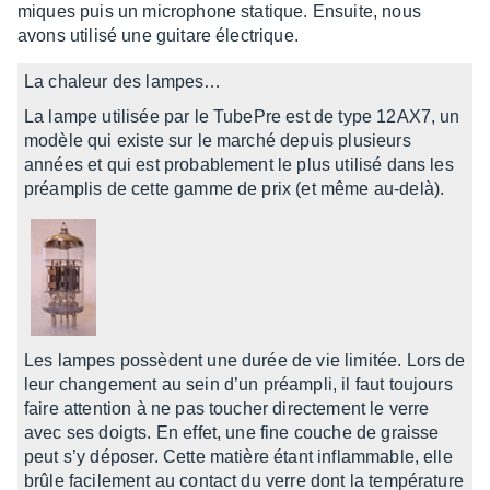
miques puis un micro­phone statique. Ensuite, nous
avons utilisé une guitare élec­trique.
La chaleur des lampes…
La lampe utili­sée par le TubePre est de type 12AX7, un
modèle qui existe sur le marché depuis plusieurs
années et qui est proba­ble­ment le plus utilisé dans les
préam­plis de cette gamme de prix (et même au-delà).
Les lampes possèdent une durée de vie limi­tée. Lors de
leur chan­ge­ment au sein d’un préam­pli, il faut toujours
faire atten­tion à ne pas toucher direc­te­ment le verre
avec ses doigts. En effet, une fine couche de graisse
peut s’y dépo­ser. Cette matière étant inflam­mable, elle
brûle faci­le­ment au contact du verre dont la tempé­ra­ture