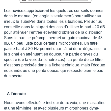
Les novices appré­cie­ront les quelques conseils donnés
dans le manuel (en anglais seule­ment) pour utili­ser au
mieux le TubePre dans toutes les situa­tions. PreSo­nus
conseille dans la plupart des cas d’uti­li­ser le pad –20 dB
pour atté­nuer l’en­trée et éviter d’ob­te­nir de la distor­sion.
Sans le pad, le préam­pli permet un gain maxi­mal de 48
dB, un peu juste pour certains micro­phones. Un filtre
passe-haut à 80 Hz permet quant à lui de « dégrais­ser »
le signal en atté­nuant en douceur la partie graves du
spectre (de la voix dans notre cas). La pente de ce filtre
n’est pas préci­sée dans la fiche tech­nique, mais l’écoute
nous indique une pente douce, qui respecte bien le bas
du spectre.
A l’écoute
Nous avons effec­tué le test sur deux voix, une mascu­line
et une fémi­nine, et avec plusieurs micro­phones dyna­