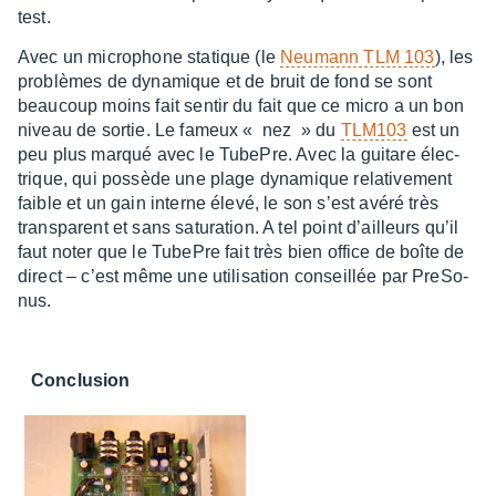
test.
Avec un micro­phone statique (le
Neumann TLM 103
), les
problèmes de dyna­mique et de bruit de fond se sont
beau­coup moins fait sentir du fait que ce micro a un bon
niveau de sortie. Le fameux « nez » du
TLM103
est un
peu plus marqué avec le TubePre. Avec la guitare élec­
trique, qui possède une plage dyna­mique rela­ti­ve­ment
faible et un gain interne élevé, le son s’est avéré très
trans­pa­rent et sans satu­ra­tion. A tel point d’ailleurs qu’il
faut noter que le TubePre fait très bien office de boîte de
direct – c’est même une utili­sa­tion conseillée par PreSo­
nus.
Conclu­sion