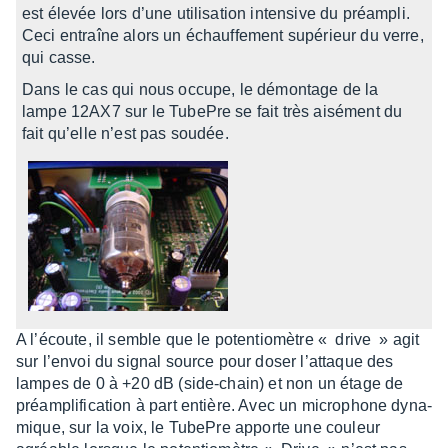
est élevée lors d’une utili­sa­tion inten­sive du préam­pli.
Ceci entraîne alors un échauf­fe­ment supé­rieur du verre,
qui casse.
Dans le cas qui nous occupe, le démon­tage de la
lampe 12AX7 sur le TubePre se fait très aisé­ment du
fait qu’elle n’est pas soudée.
A l’écoute, il semble que le poten­tio­mètre « drive » agit
sur l’en­voi du signal source pour doser l’at­taque des
lampes de 0 à +20 dB (side-chain) et non un étage de
préam­pli­fi­ca­tion à part entière. Avec un micro­phone dyna­
mique, sur la voix, le TubePre apporte une couleur