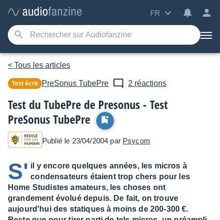
FR
< Tous les articles
PreSonus
TubePre
2 réactions
Test écrit
Test du TubePre de Presonus - Test
PreSonus TubePre
Publié le 23/04/2004 par
Psycom
S'
il y encore quelques années, les micros à
condensateurs étaient trop chers pour les
Home Studistes amateurs, les choses ont
grandement évolué depuis. De fait, on trouve
aujourd'hui des statiques à moins de 200-300 €.
Reste que pour tirer parti de tels micros, un préampli