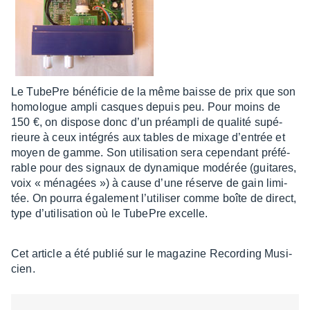
Le TubePre béné­fi­cie de la même baisse de prix que son
homo­logue ampli casques depuis peu. Pour moins de
150 €, on dispose donc d’un préam­pli de qualité supé­
rieure à ceux inté­grés aux tables de mixage d’en­trée et
moyen de gamme. Son utili­sa­tion sera cepen­dant préfé­
rable pour des signaux de dyna­mique modé­rée (guitares,
voix « ména­gées ») à cause d’une réserve de gain limi­
tée. On pourra égale­ment l’uti­li­ser comme boîte de direct,
type d’uti­li­sa­tion où le TubePre excelle.
Cet article a été publié sur le maga­zine Recor­ding Musi­
cien.