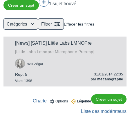
1
sujet trouvé
studio ou en Live, un dispositif d’enregistrement ou un
Créer un sujet
ampli de puissance.
Catégories
Filtrer
Effacer les filtres
[News] [SATIS] Little Labs LMNOPre
[
]
Lmnopre Microphone Preamp
Little Labs
Will Zégal
Rep. 5
31/01/2014 22:35
par
mecanographe
Vues 1398
Créer un sujet
Charte
Options
Légende
Liste des modérateurs