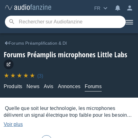
FR
Forums Préamplification & DI
Forums Préamplis microphones Little Labs
(3)
Produits
News
Avis
Annonces
Forums
Quelle que soit leur technologie, les microphones
délivrent un signal électrique trop faible pour les besoins
de l'enregistrement ou de la sonorisation. On utilise donc
Voir plus
un préamplificateur pour augmenter significativement
l'intensité du signal avant d’attaquer, selon qu’on est en