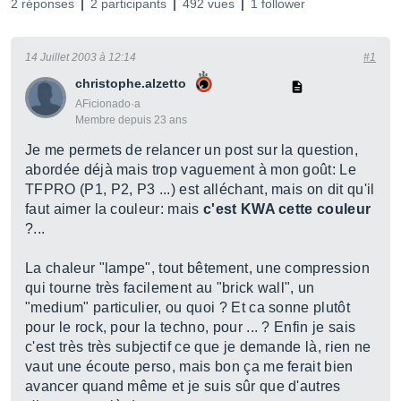
2 réponses
2 participants
492 vues
1 follower
14 Juillet 2003 à 12:14
#1
christophe.alzetto
AFicionado·a
Membre depuis 23 ans
Je me permets de relancer un post sur la question,
abordée déjà mais trop vaguement à mon goût: Le
TFPRO (P1, P2, P3 ...) est alléchant, mais on dit qu'il
faut aimer la couleur: mais
c'est KWA cette couleur
?...
La chaleur "lampe", tout bêtement, une compression
qui tourne très facilement au "brick wall", un
"medium" particulier, ou quoi ? Et ca sonne plutôt
pour le rock, pour la techno, pour ... ? Enfin je sais
c'est très très subjectif ce que je demande là, rien ne
vaut une écoute perso, mais bon ça me ferait bien
avancer quand même et je suis sûr que d'autres