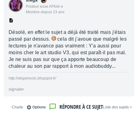
stega
Posteur·euse AFfolé·e
Membre depuis 23 ans
Désolé, en effet le sujet a déjà été traité mais j'étais
passé par dessus.
cela dit j'avoue que malgré les
lectures je n'avance pas vraiment : Y'a aussi pour
moins cher le art studio V3, qui est paraît-il pas mal.
Je ne suis pas sur que ça apporte beaucoup de
chaleur au son par rapport à mon audiobuddy...
http://stegamusic.blogspot.fr/
signaler
RÉPONDRE À CE SUJET
Charte
Options
< Liste des sujets