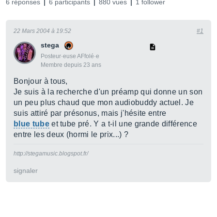
6 réponses
6 participants
880 vues
1 follower
22 Mars 2004 à 19:52
#1
stega
Posteur·euse AFfolé·e
Membre depuis 23 ans
Bonjour à tous,
Je suis à la recherche d'un préamp qui donne un son
un peu plus chaud que mon audiobuddy actuel. Je
suis attiré par présonus, mais j'hésite entre
blue tube
et tube pré. Y a t-il une grande différence
entre les deux (hormi le prix...) ?
http://stegamusic.blogspot.fr/
signaler