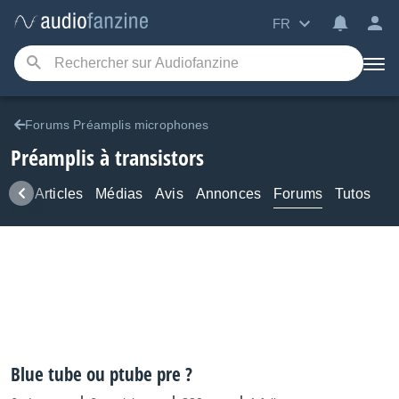
FR
Forums Préamplis microphones
Préamplis à transistors
ews
Articles
Médias
Avis
Annonces
Forums
Tutos
Blue tube ou ptube pre ?