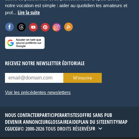
notre vocation est simple : aider au quotidien les amateurs et
Lire la suite
prof...
RECEVEZ NOTRE NEWSLETTER ÉDITORIALE
M’inscrire
Voir les précédentes newsletters
NOUS CONTACTER
PARTICIPER
ARTISTES
OFFRE SANS PUB
DEVENIR ANNONCEUR
GLOSSAIRE
AIDE
PLAN DU SITE
ENTITYMAP
CGU
CGV
© 2000-2026 TOUS DROITS RÉSERVÉS
FR