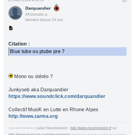
23 Mars 2004 à 06:10
#5
Darquandier
AFicionado·a
Membre depuis 24 ans
Citation :
Blue tube ou ptube pre ?
Mono ou stéréo ?
Junkyseb aka Darquandier
https://www.soundclick.com/darquandier
Collectif MusiK en Lutte en Rhone Alpes
http://www.zarma.org
-=-=-=-=-=-=-=-= Label Neuronexion :
http://www.neuronexion.fr
ou
http://www.myspace.com/neuronexion
=-=-=-=-=-=-=-=- -=-=-=-=-=-=-=-=-