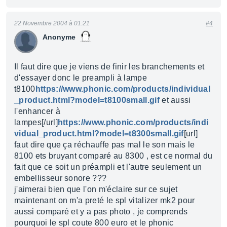
22 Novembre 2004 à 01:21
#4
Anonyme
Il faut dire que je viens de finir les branchements et
d'essayer donc le preampli à lampe
t8100
https://www.phonic.com/products/individual
_product.html?model=t8100small.gif
et aussi
l'enhancer à
lampes[/url]
https://www.phonic.com/products/indi
vidual_product.html?model=t8300small.gif
[url]
faut dire que ça réchauffe pas mal le son mais le
8100 ets bruyant comparé au 8300 , est ce normal du
fait que ce soit un préampli et l'autre seulement un
embellisseur sonore ???
j'aimerai bien que l'on m'éclaire sur ce sujet
maintenant on m'a preté le spl vitalizer mk2 pour
aussi comparé et y a pas photo , je comprends
pourquoi le spl coute 800 euro et le phonic