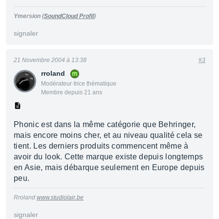
Ymersion
(
SoundCloud Profil
)
signaler
21 Novembre 2004 à 13:38
#3
rroland
Modérateur·trice thématique
Membre depuis 21 ans
Phonic est dans la même catégorie que Behringer,
mais encore moins cher, et au niveau qualité cela se
tient. Les derniers produits commencent même à
avoir du look. Cette marque existe depuis longtemps
en Asie, mais débarque seulement en Europe depuis
peu.
Rroland
www.studiolair.be
signaler