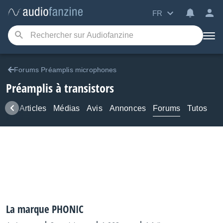
FR
Forums Préamplis microphones
Préamplis à transistors
ews
Articles
Médias
Avis
Annonces
Forums
Tutos
La marque PHONIC