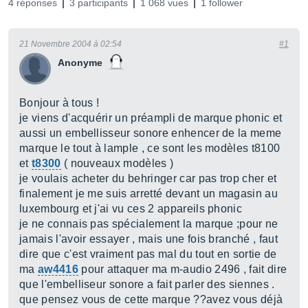
4 réponses
3 participants
1 068 vues
1 follower
21 Novembre 2004 à 02:54
#1
Anonyme
Bonjour à tous !
je viens d'acquérir un préampli de marque phonic et
aussi un embellisseur sonore enhencer de la meme
marque le tout à lample , ce sont les modèles t8100
et
t8300
( nouveaux modèles )
je voulais acheter du behringer car pas trop cher et
finalement je me suis arretté devant un magasin au
luxembourg et j'ai vu ces 2 appareils phonic
je ne connais pas spécialement la marque ;pour ne
jamais l'avoir essayer , mais une fois branché , faut
dire que c'est vraiment pas mal du tout en sortie de
ma
aw4416
pour attaquer ma m-audio 2496 , fait dire
que l'embelliseur sonore a fait parler des siennes .
que pensez vous de cette marque ??avez vous déjà