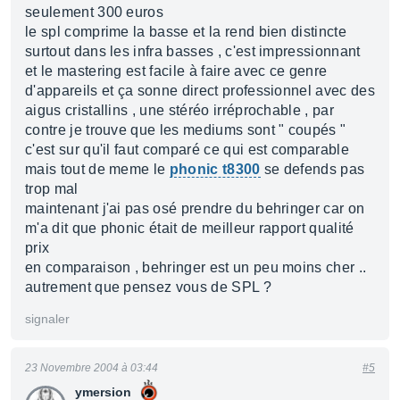
seulement 300 euros
le spl comprime la basse et la rend bien distincte
surtout dans les infra basses , c'est impressionnant
et le mastering est facile à faire avec ce genre
d'appareils et ça sonne direct professionnel avec des
aigus cristallins , une stéréo irréprochable , par
contre je trouve que les mediums sont " coupés "
c'est sur qu'il faut comparé ce qui est comparable
mais tout de meme le
phonic t8300
se defends pas
trop mal
maintenant j'ai pas osé prendre du behringer car on
m'a dit que phonic était de meilleur rapport qualité
prix
en comparaison , behringer est un peu moins cher ..
autrement que pensez vous de SPL ?
signaler
23 Novembre 2004 à 03:44
#5
ymersion