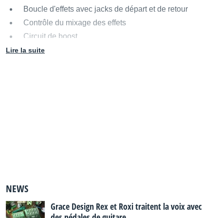
Boucle d'effets avec jacks de départ et de retour
Contrôle du mixage des effets
Circuit de boost
Commutateur Mute
Lire la suite
Entrée sur combo XLR/jack 6,35 mm
Sortie accordeur sur jack de 6,35 mm
Sortie Ampli sur jack de 6,35 mm avec contrôle du
niveau séparé
Sortie DI sur XLR
Alimentation universelle 100-240 V
NEWS
Grace Design Rex et Roxi traitent la voix avec
des pédales de guitare