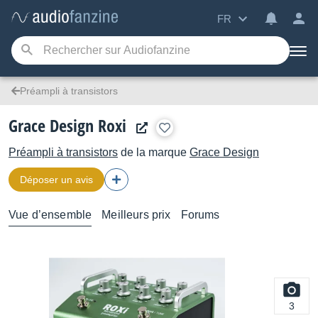
FR
Préampli à transistors
Grace Design Roxi
Préampli à transistors
de la marque
Grace Design
Déposer un avis
Vue d’ensemble
Meilleurs prix
Forums
3