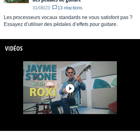
31/08/23
13 réactions
Les processeurs vocaux standards ne vous satisfont pas ?
Essayez d’utiliser des pédales d’effets pour guitare.
VIDÉOS