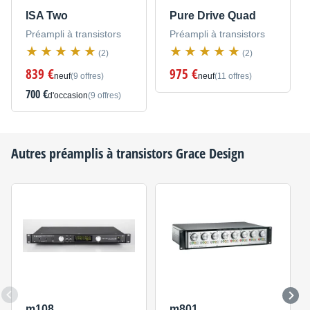
ISA Two
Pure Drive Quad
Préampli à transistors
Préampli à transistors
(2)
(2)
839 €
975 €
neuf
(9 offres)
neuf
(11 offres)
700 €
d'occasion
(9 offres)
Autres préamplis à transistors
Grace Design
m108
m801