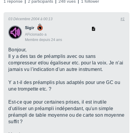
1 réponse
2 participants
248 vues
1 follower
03 Décembre 2004 à 00:13
#1
Sigir
AFicionado·a
Membre depuis 24 ans
Bonjour,
Il y a des tas de préamplis avec ou sans
compresseur et/ou égaliseur etc. pour la voix. Je n'ai
jamais vu l'indication d'un autre instrument.
Y a t-il des préamplis plus adaptés pour une GC ou
une trompette etc. ?
Est-ce que pour certaines prises, il est inutile
d'utiliser un préampli indépendant, qu'un simple
préampli de table moyenne ou de carte son moyenne
suffit ?