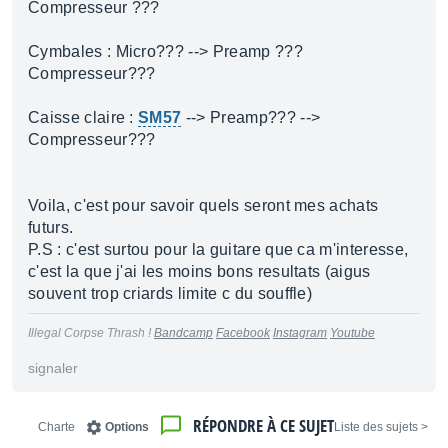
Compresseur ???
Cymbales : Micro??? --> Preamp ???
Compresseur???
Caisse claire :
SM57
--> Preamp??? -->
Compresseur???
Voila, c'est pour savoir quels seront mes achats
futurs.
P.S : c'est surtou pour la guitare que ca m'interesse,
c'est la que j'ai les moins bons resultats (aigus
souvent trop criards limite c du souffle)
Illegal Corpse Thrash !
Bandcamp
Facebook
Instagram
Youtube
signaler
RÉPONDRE À CE SUJET
Charte
Options
< Liste des sujets