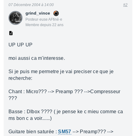
07 Décembre 2004 à 14:00
#2
grind_vince
Posteur·euse AFfiné·e
Membre depuis 22 ans
UP UP UP
moi aussi ca m'interesse.
Si je puis me permetre je vai preciser ce que je
recherche:
Chant : Micro??? --> Preamp ??? -->Compresseur
???
Basse : DIbox ???? ( je pense ke c mieu comme ca
ms bon c a voir......)
Guitare bien saturée :
SM57
--> Preamp??? -->