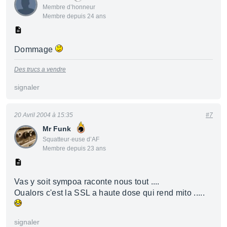
Membre d’honneur
Membre depuis 24 ans
Dommage
Des trucs a vendre
signaler
20 Avril 2004 à 15:35
#7
Mr Funk
Squatteur·euse d’AF
Membre depuis 23 ans
Vas y soit sympoa raconte nous tout ....
Oualors c'est la SSL a haute dose qui rend mito .....
signaler