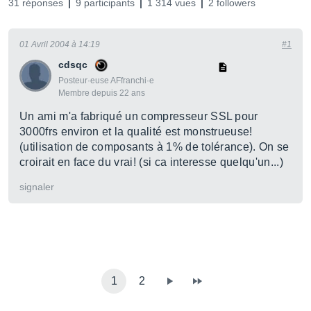
31 réponses
9 participants
1 314 vues
2 followers
01 Avril 2004 à 14:19
#1
cdsqc
Posteur·euse AFfranchi·e
Membre depuis 22 ans
Un ami m'a fabriqué un compresseur SSL pour
3000frs environ et la qualité est monstrueuse!
(utilisation de composants à 1% de tolérance). On se
croirait en face du vrai! (si ca interesse quelqu'un...)
signaler
1
2