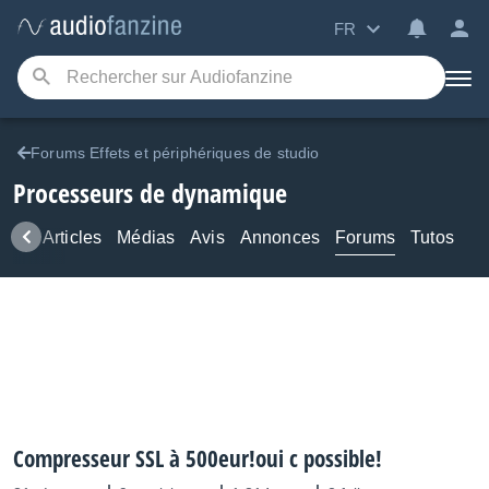
FR
Forums Effets et périphériques de studio
Processeurs de dynamique
ews
Articles
Médias
Avis
Annonces
Forums
Tutos
Compresseur SSL à 500eur!oui c possible!