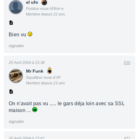
el ufo
Posteur·euse AFfiné·e
Membre depuis 22 ans
Bien vu
signaler
20 Avril 2004 à 15:38
#10
Mr Funk
Squatteur·euse d’AF
Membre depuis 23 ans
On n'avait pas vu ..... le gars déja loin avec sa SSL
maison ...
signaler
20 Avril 2004 à 15:41
#11