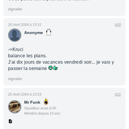
signaler
20 Avril 2004 à 15:51
#20
Anonyme
->Kruci
balance les plans.
J'ai dix jours de vacances vendredi soir... je vais y
passer la semaine
signaler
20 Avril 2004 à 15:53
#21
Mr Funk
Squatteur·euse d’AF
Membre depuis 23 ans