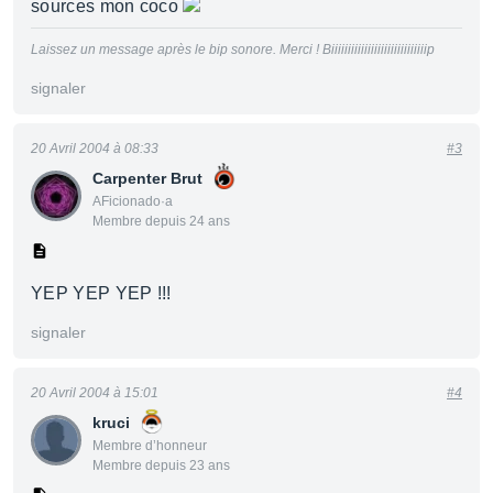
sources mon coco
Laissez un message après le bip sonore. Merci ! Biiiiiiiiiiiiiiiiiiiiiiiiiiiiip
signaler
20 Avril 2004 à 08:33
#3
Carpenter Brut
AFicionado·a
Membre depuis 24 ans
YEP YEP YEP !!!
signaler
20 Avril 2004 à 15:01
#4
kruci
Membre d’honneur
Membre depuis 23 ans