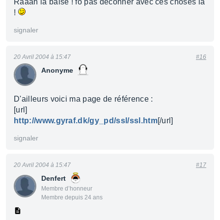
Raaah la baise ! fo pas deconner avec ces choses là
!
signaler
20 Avril 2004 à 15:47
#16
Anonyme
D'ailleurs voici ma page de référence :
[url]
http://www.gyraf.dk/gy_pd/ssl/ssl.htm
[/url]
signaler
20 Avril 2004 à 15:47
#17
Denfert
Membre d’honneur
Membre depuis 24 ans