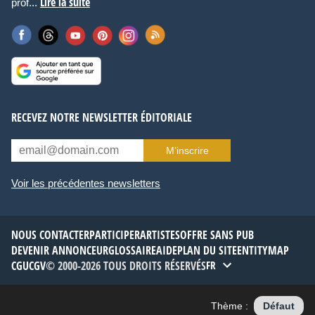
Lire la suite
prof...
RECEVEZ NOTRE NEWSLETTER ÉDITORIALE
M’inscrire
Voir les précédentes newsletters
NOUS CONTACTER
PARTICIPER
ARTISTES
OFFRE SANS PUB
DEVENIR ANNONCEUR
GLOSSAIRE
AIDE
PLAN DU SITE
ENTITYMAP
CGU
CGV
© 2000-2026 TOUS DROITS RÉSERVÉS
FR
Thème :
Défaut