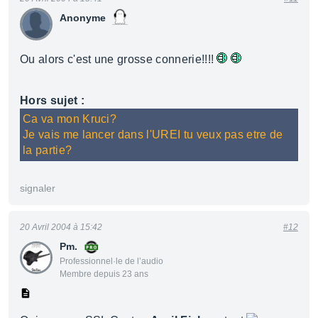
Anonyme
Ou alors c'est une grosse connerie!!!!
Hors sujet :
Ca va mon Kruci?
Je vais me lancer dans l'UREI tu veux pas etre de
la partie?
signaler
20 Avril 2004 à 15:42
#12
Pm.
Professionnel·le de l’audio
Membre depuis 23 ans