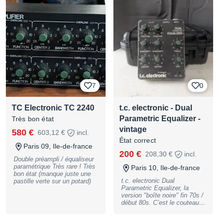
fonctionnels, nécessite
néanmoins un petit nettoyage
contact mais rien de plus.
Prix : 230 euros Visible sur
Marseille ou envoi à vos frais
7
0
TC Electronic TC 2240
t.c. electronic - Dual
Parametric Equalizer -
Très bon état
vintage
580 €
603,12 €
incl.
État correct
Paris 09, Ile-de-france
200 €
208,30 €
incl.
Double préampli / équaliseur
paramétrique Très rare ! Très
Paris 10, Ile-de-france
bon état (manque juste une
t.c. electronic Dual
pastille verte sur un potard)
Parametric Equalizer, la
version "boîte noire" fin 70s /
début 80s. C’est le couteau
suisse des studios danois
avant que t.c. fasse des