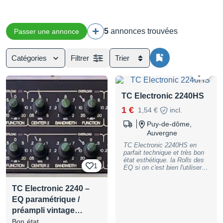
5
annonces trouvées
Passer une annonce
Catégories
Filtrer
Trier
5
TC Electronic 2240HS
1 €
1,54 €
incl.
Puy-de-dôme,
Auvergne
TC Electronic 2240HS en
parfait technique et très bon
état esthétique. la Rolls des
1
EQ si on c'est bien l'utiliser.
Très facile de manipulation.
Le son "une tuerie". Pas
TC Electronic 2240 –
d'émulation équivalente.
Annonce = Dispo Merci de
EQ paramétrique /
faire offre "réaliste" (vendu
préampli vintage…
600€ + port sur reverb.com)
Bon état