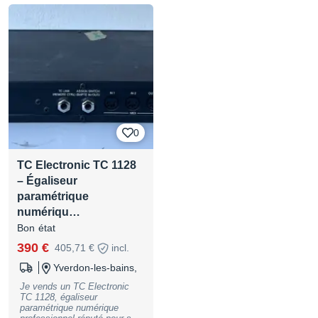
reverbs. Prix: 200€ Pourquoi
cette pédale est spéciale
C’est pas un EQ graphique
comme tes UREI. C’est un
paramétrique 2 bandes +
Treble shelf. Tu choisis la
fréquence exacte, la largeur,
et le boost/cut. Chirurgical. 2
bandes paramétriques :
Chaque bande = 50Hz à
10kHz, 0.1 à 3 oct, +/-16dB
Treble : Shelf fixe pour l’air
0
au-dessus de 10kHz Switch
EQ/LIN : True bypass passif.
En LIN, le signal passe direct
TC Electronic TC 1128
T.c. a fait ce Dual Para pour
les studios dans les 80s.
– Égaliseur
Utilisé par Steve Albini,
paramétrique
Tchad Blake, Daniel Lanois.
C’est une véritable arme
numériqu…
secrète!!!
Bon état
390 €
405,71 €
incl.
Yverdon-les-bains,
Je vends un TC Electronic
TC 1128, égaliseur
paramétrique numérique