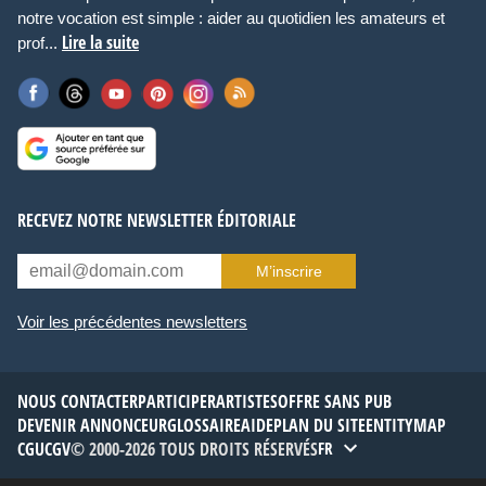
notre vocation est simple : aider au quotidien les amateurs et
Lire la suite
prof...
RECEVEZ NOTRE NEWSLETTER ÉDITORIALE
M’inscrire
Voir les précédentes newsletters
NOUS CONTACTER
PARTICIPER
ARTISTES
OFFRE SANS PUB
DEVENIR ANNONCEUR
GLOSSAIRE
AIDE
PLAN DU SITE
ENTITYMAP
CGU
CGV
© 2000-2026 TOUS DROITS RÉSERVÉS
FR