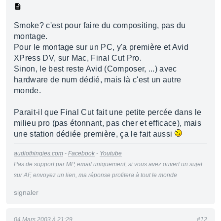
Smoke? c'est pour faire du compositing, pas du
montage.
Pour le montage sur un PC, y'a première et Avid
XPress DV, sur Mac, Final Cut Pro.
Sinon, le best reste Avid (Composer, ...) avec
hardware de num dédié, mais là c'est un autre
monde.
Parait-il que Final Cut fait une petite percée dans le
milieu pro (pas étonnant, pas cher et efficace), mais
une station dédiée première, ça le fait aussi
audiothingies.com
-
Facebook
-
Youtube
Pas de support par MP, email uniquement, si vous avez ouvert un sujet
sur AF, envoyez un lien, ma réponse profitera à tout le monde
signaler
04 Mars 2003 à 21:29
#12