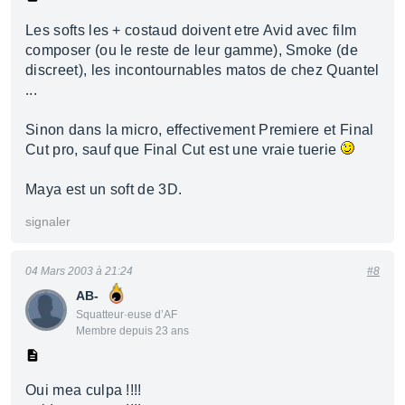
Les softs les + costaud doivent etre Avid avec film
composer (ou le reste de leur gamme), Smoke (de
discreet), les incontournables matos de chez Quantel
...
Sinon dans la micro, effectivement Premiere et Final
Cut pro, sauf que Final Cut est une vraie tuerie
Maya est un soft de 3D.
signaler
04 Mars 2003 à 21:24
#8
AB-
Squatteur·euse d’AF
Membre depuis 23 ans
Oui mea culpa !!!!