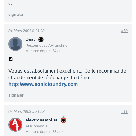
C
signaler
04 Mars 2003 à 21:28
#10
Bast
Posteur·euse AFfranchi·e
Membre depuis 24 ans
Vegas est absolument excellent... Je te recommande
chaudement de télécharger la démo...
http://www.sonicfoundry.com
signaler
04 Mars 2003 à 21:28
#11
elektrosamplist
AFicionado·a
Membre depuis 23 ans