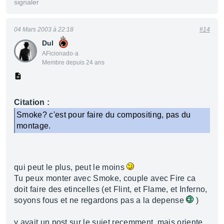
signaler
04 Mars 2003 à 22:18
#14
Dul
AFicionado·a
Membre depuis 24 ans
Citation :
Smoke? c'est pour faire du compositing, pas du
montage.
qui peut le plus, peut le moins
Tu peux monter avec Smoke, couple avec Fire ca
doit faire des etincelles (et Flint, et Flame, et Inferno,
soyons fous et ne regardons pas a la depense
)
y avait un post sur le sujet recemment, mais oriente