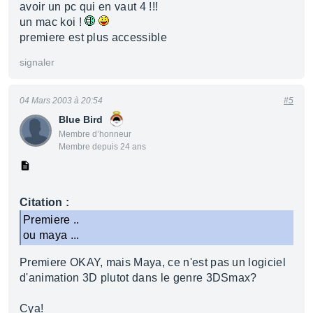
avoir un pc qui en vaut 4 !!!
un mac koi !
premiere est plus accessible
signaler
04 Mars 2003 à 20:54
#5
Blue Bird
Membre d’honneur
Membre depuis 24 ans
Citation :
Premiere ..
ou maya ...
Premiere OKAY, mais Maya, ce n'est pas un logiciel
d'animation 3D plutot dans le genre 3DSmax?
Cya!