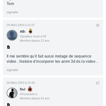
Tom
signaler
04 Mars 2003 à 21:01
#6
AB-
Squatteur·euse d’AF
Membre depuis 23 ans
Il me semble qu'il fait aussi motage de sequence
video . histoire d'incorporer les anim 3d ds la video .
signaler
04 Mars 2003 à 21:09
#7
Dul
AFicionado·a
Membre depuis 24 ans