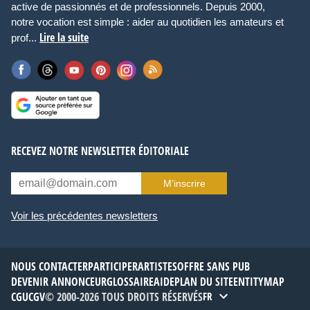
active de passionnés et de professionnels. Depuis 2000,
notre vocation est simple : aider au quotidien les amateurs et
Lire la suite
prof...
RECEVEZ NOTRE NEWSLETTER ÉDITORIALE
M’inscrire
Voir les précédentes newsletters
NOUS CONTACTER
PARTICIPER
ARTISTES
OFFRE SANS PUB
DEVENIR ANNONCEUR
GLOSSAIRE
AIDE
PLAN DU SITE
ENTITYMAP
CGU
CGV
© 2000-2026 TOUS DROITS RÉSERVÉS
FR