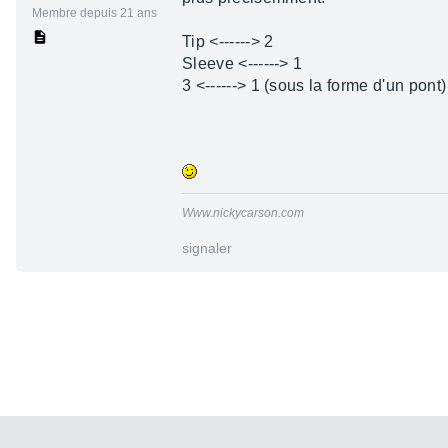
Membre depuis 21 ans
Tip <------> 2
Sleeve <------> 1
3 <------> 1 (sous la forme d'un pont)
Www.nickycarson.com
signaler