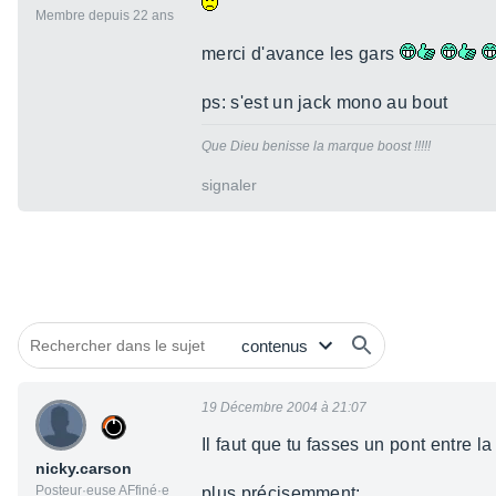
Membre depuis 22 ans
merci d'avance les gars
ps: s'est un jack mono au bout
Que Dieu benisse la marque boost !!!!!
signaler
19 Décembre 2004 à 21:07
Il faut que tu fasses un pont entre 
nicky.carson
Posteur·euse AFfiné·e
plus précisemment: