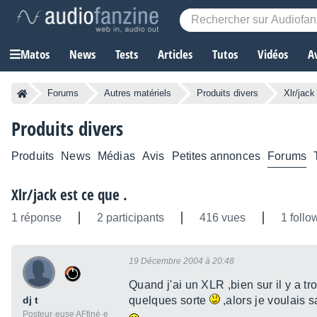
Matos
News
Tests
Articles
Tutos
Vidéos
A
Forums
Autres matériels
Produits divers
Xlr/jack
Produits divers
Produits
News
Médias
Avis
Petites annonces
Forums
Xlr/jack est ce que .
1 réponse
2 participants
416 vues
1 follo
19 Décembre 2004 à 20:48
Quand j'ai un XLR ,bien sur il y a tr
dj t
quelques sorte
,alors je voulais 
Posteur·euse AFfiné·e