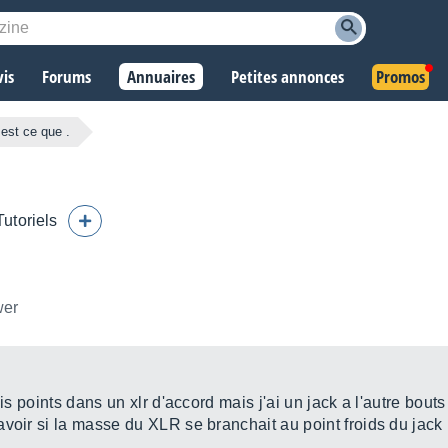
vis
Forums
Annuaires
Petites annonces
Promos
 est ce que .
Tutoriels
wer
ois points dans un xlr d'accord mais j'ai un jack a l'autre bou
savoir si la masse du XLR se branchait au point froids du jack