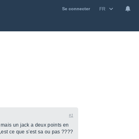
FR
Se connecter
#1
ts mais un jack a deux points en
 ,est ce que s'est sa ou pas ????