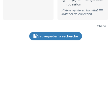
cartridge: Ortofon 2M Bronze;
anti-skating: counterweight
roussillon
with nylon thread; power
Platine vynile en bon état !!!!
supply: external 12V DC
Matériel de collection......
power supply; scope of
delivery: plug-in power
supply, dust cover (acrylic),
dimensions (W x H x D): 420
Charte
x 141 x 360 mm; weight: 7.9
kg; color: high-gloss walnut,
Sauvegarder la recherche
B-Stock with full warranty,
may have slight traces of use