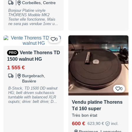
height; Thorens TD 150
Corbeilles, Centre
tonearm with SME headshell;
cartridge: Ortofon 2M Bronze;
Bonjour Platine vinyle
anti-skating: counterweight
THORENS Modèle MK2
with nylon thread; power
Tester elle fonctionne, Mais
supply: external 12V DC
ne sera pas vendue 1vev un
power supply; scope of
diamant. Porte cellule
delivery: plug-in power
Thorens Cellule Shure Retrait
supply, dust cover (acrylic),
sur place possible
0
dimensions (W x H x D): 420
Règlement, chèque, virement
x 141 x 360 mm; weight: 7.9
ou espèces Envoie en
kg; color: high-gloss black,
Colissimo avec remise contre
Vente Thorens TD
PRO
B-Stock with full warranty,
signature Voir mes autres
may have slight traces of use
1500 walnut HG
annonces Merci
1 555 €
Burgebrach,
Bavière
B-Stock, TD 1500 DD walnut
0
HG; belt driven subchassis
turntable with balanced XLR
ouputs; drive: belt drive; DC
Vendu platine Thorens
motor; speeds: 33-1/3, 45
Td 160 super
rpm; switching: electronic;
solid 1.4 kg die-cast
Très bon état
aluminum platter 22mm
600 €
623,90 €
incl.
height; Thorens TD 150
tonearm with SME headshell;
Perpignan, Languedoc-