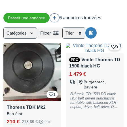
6
annonces trouvées
Passer une annonce
Catégories
Filtrer
Trier
0
Vente Thorens TD
PRO
1500 black HG
1 479 €
Burgebrach,
Bavière
B-Stock, TD 1500 DD black
1
HG; belt driven subchassis
turntable with balanced XLR
ouputs; drive: belt drive; DC
Thorens TDK Mk2
motor; speeds: 33-1/3, 45
Bon état
rpm; switching: electronic;
solid 1.4 kg die-cast
210 €
218,69 €
incl.
aluminum platter 22mm