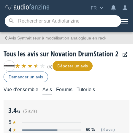
FR
Avis Synthétiseur à modélisation analogique en rack
Tous les avis sur Novation DrumStation 2
Déposer un avis
(5)
Demander un avis
Vue d’ensemble
Avis
Forums
Tutoriels
3.4
/5
(5 avis)
5
4
60 %
(3 avis)