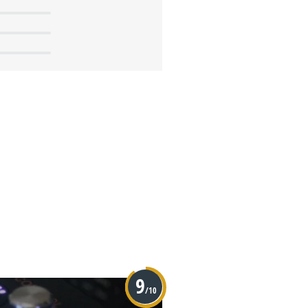
9
/10