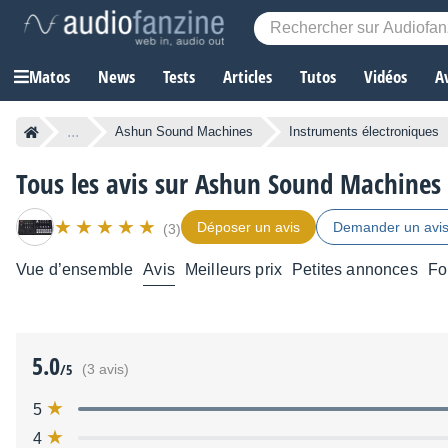
Matos
News
Tests
Articles
Tutos
Vidéos
A
...
Ashun Sound Machines
Instruments électroniques
Tous les avis sur Ashun Sound Machines
Déposer un avis
Demander un avi
(3)
Vue d’ensemble
Avis
Meilleurs prix
Petites annonces
Fo
5.0
/5
(3 avis)
5
4