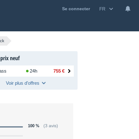
FR
Se connecter
ack
 prix neuf
ass
24h
755 €
Voir plus d’offres
100 %
(3 avis)