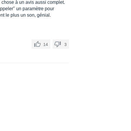
que chose à un avis aussi complet.
"appeler" un paramètre pour
nt le plus un son, génial.
14
3