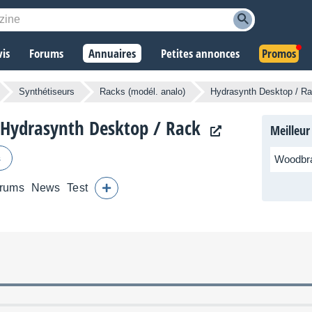
vis
Forums
Annuaires
Petites annonces
Promos
Synthétiseurs
Racks (modél. analo)
Hydrasynth Desktop / R
 Hydrasynth Desktop / Rack
Meilleur
s
Woodbr
rums
News
Test