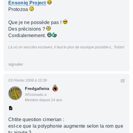
Ensoniq Project
Protozoa
Que je ne possède pas !
Des précisions ?
Cordialemement.
Là où on veut des esclaves, il faut le plus de musique possible-L. Tolstoï
signaler
03 Février 2006 à 10:39
#8
Fredgafieira
AFicionado·a
Membre depuis 24 ans
Chtite question cimerian :
est-ce que la polyphonie augmente selon la rom que
tu ajoute ?