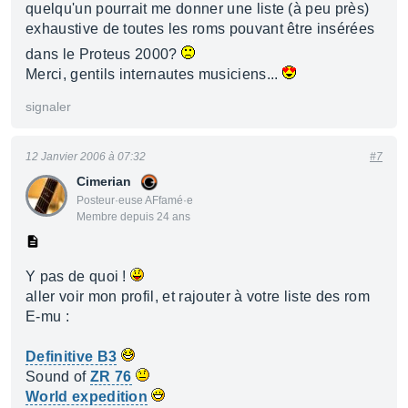
quelqu'un pourrait me donner une liste (à peu près)
exhaustive de toutes les roms pouvant être insérées
dans le Proteus 2000?
Merci, gentils internautes musiciens...
signaler
12 Janvier 2006 à 07:32
#7
Cimerian
Posteur·euse AFfamé·e
Membre depuis 24 ans
Y pas de quoi !
aller voir mon profil, et rajouter à votre liste des rom
E-mu :
Definitive B3
Sound of
ZR 76
World expedition