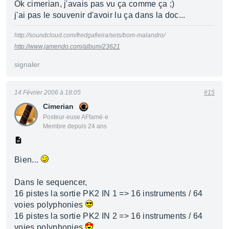
Ok cimerian, j'avais pas vu ça comme ça ;)
j'ai pas le souvenir d'avoir lu ça dans la doc...
http://soundcloud.com/fredgafieira/sets/bom-malandro/
http://www.jamendo.com/album/23621
signaler
14 Février 2006 à 18:05
#15
Cimerian
Posteur·euse AFfamé·e
Membre depuis 24 ans
Bien...
Dans le sequencer,
16 pistes la sortie PK2 IN 1 => 16 instruments / 64
voies polyphonies
16 pistes la sortie PK2 IN 2 => 16 instruments / 64
voies polyphonies