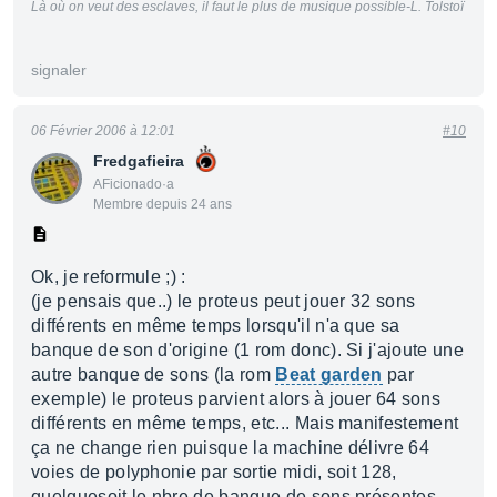
Là où on veut des esclaves, il faut le plus de musique possible-L. Tolstoï
signaler
06 Février 2006 à 12:01
#10
Fredgafieira
AFicionado·a
Membre depuis 24 ans
Ok, je reformule ;) :
(je pensais que..) le proteus peut jouer 32 sons
différents en même temps lorsqu'il n'a que sa
banque de son d'origine (1 rom donc). Si j'ajoute une
autre banque de sons (la rom
Beat garden
par
exemple) le proteus parvient alors à jouer 64 sons
différents en même temps, etc... Mais manifestement
ça ne change rien puisque la machine délivre 64
voies de polyphonie par sortie midi, soit 128,
quelquesoit le nbre de banque de sons présentes