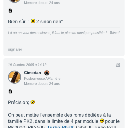
Membre depuis 24 ans
Bien sûr, "
2 sinon rien"
Là où on veut des esclaves, il faut le plus de musique possible-L. Tolstoï
signaler
19 Octobre 2005 à 14:13
#5
Cimerian
Posteur·euse AFfamé·e
Membre depuis 24 ans
Précision;
On peut mettre l'ensemble des roms dédiées à la
famille PK2, dans la limite de 4 par module
pour le
PK2000, PK2500,
Turbo Phatt
, Orbit III, Turbo lead,