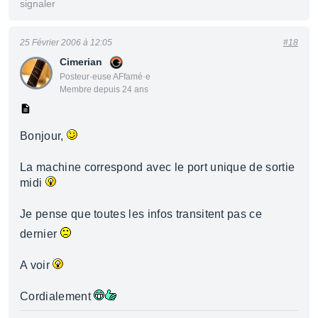
signaler
25 Février 2006 à 12:05
#18
Cimerian
Posteur·euse AFfamé·e
Membre depuis 24 ans
Bonjour,
La machine correspond avec le port unique de sortie
midi
Je pense que toutes les infos transitent pas ce
dernier
A voir
Cordialement