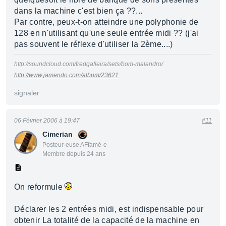
dans la machine c'est bien ça ??...
Par contre, peux-t-on atteindre une polyphonie de
128 en n'utilisant qu'une seule entrée midi ?? (j'ai
pas souvent le réflexe d'utiliser la 2ème....)
http://soundcloud.com/fredgafieira/sets/bom-malandro/
http://www.jamendo.com/album/23621
signaler
06 Février 2006 à 19:47
#11
Cimerian
Posteur·euse AFfamé·e
Membre depuis 24 ans
On reformule
Déclarer les 2 entrées midi, est indispensable pour
obtenir La totalité de la capacité de la machine en