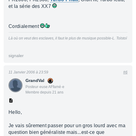
et la série des XX7
Cordialement
Là où on veut des esclaves, il faut le plus de musique possible-L. Tolstoï
signaler
11 Janvier 2006 à 23:59
#6
GrandVal
Posteur·euse AFfamé·e
Membre depuis 21 ans
Hello,
Je vais sûrement passer pour un gros lourd avec ma
question bien généraliste mais...est-ce que