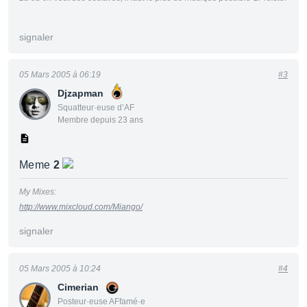
signaler
05 Mars 2005 à 06:19
#3
Djzapman
Squatteur·euse d’AF
Membre depuis 23 ans
Meme
2
My Mixes:
http://www.mixcloud.com/Miango/
signaler
05 Mars 2005 à 10:24
#4
Cimerian
Posteur·euse AFfamé·e