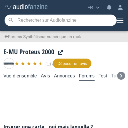
FR
Forums Synthétiseur numérique en rack
E-MU Proteus 2000
Déposer un avis
(11)
Vue d’ensemble
Avis
Annonces
Forums
Test
Tutoriel
Inserer une carte , oui mais laquelle ?