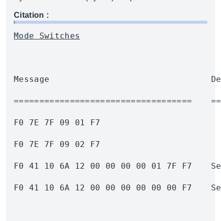
Citation :
Mode Switches
Mess
=====
F0 41 
F0 41