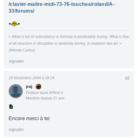
/clavier-maitre-midi-73-76-touches/roland/A-
33/forums/
« What is full of redundancy or formula is predictably boring. What is free
of all structure or discipline is randomly boring. In between lies art. »
(Wendy Carlos)
signaler
20 Novembre 2004 à 18:24
#8
paj
Posteur·euse AFfiné·e
Membre depuis 21 ans
Encore merci à toi
signaler