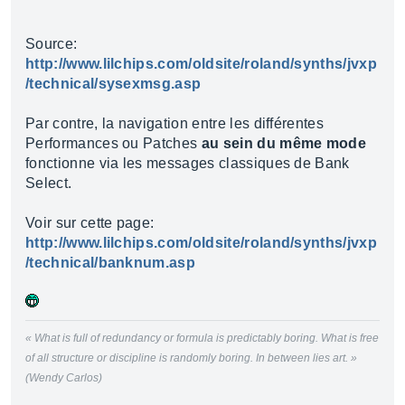
Source:
http://www.lilchips.com/oldsite/roland/synths/jvxp
/technical/sysexmsg.asp
Par contre, la navigation entre les différentes
Performances ou Patches
au sein du même mode
fonctionne via les messages classiques de Bank
Select.
Voir sur cette page:
http://www.lilchips.com/oldsite/roland/synths/jvxp
/technical/banknum.asp
« What is full of redundancy or formula is predictably boring. What is free
of all structure or discipline is randomly boring. In between lies art. »
(Wendy Carlos)