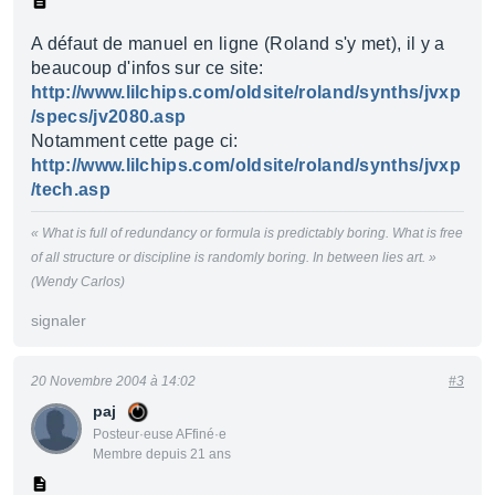
A défaut de manuel en ligne (Roland s'y met), il y a
beaucoup d'infos sur ce site:
http://www.lilchips.com/oldsite/roland/synths/jvxp
/specs/jv2080.asp
Notamment cette page ci:
http://www.lilchips.com/oldsite/roland/synths/jvxp
/tech.asp
« What is full of redundancy or formula is predictably boring. What is free
of all structure or discipline is randomly boring. In between lies art. »
(Wendy Carlos)
signaler
20 Novembre 2004 à 14:02
#3
paj
Posteur·euse AFfiné·e
Membre depuis 21 ans