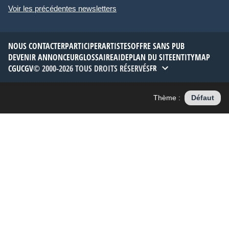
Voir les précédentes newsletters
NOUS CONTACTER
PARTICIPER
ARTISTES
OFFRE SANS PUB
DEVENIR ANNONCEUR
GLOSSAIRE
AIDE
PLAN DU SITE
ENTITYMAP
CGU
CGV
© 2000-2026 TOUS DROITS RÉSERVÉS
FR
Thème :
Défaut