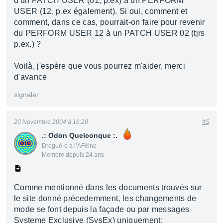
d'un PATCH USER (01, p.ex) à un PERFORM
USER (12, p.ex également). Si oui, comment et
comment, dans ce cas, pourrait-on faire pour revenir
du PERFORM USER 12 à un PATCH USER 02 (tjrs
p.ex.) ?
Voilà, j'espère que vous pourrez m'aider, merci
d'avance
signaler
20 Novembre 2004 à 16:20
#5
.: Odon Quelconque :.
Drogué·e à l’AFéine
Membre depuis 24 ans
Comme mentionné dans les documents trouvés sur
le site donné précedemment, les changements de
mode se font depuis la façade ou par messages
Systeme Exclusive (SysEx) uniquement: