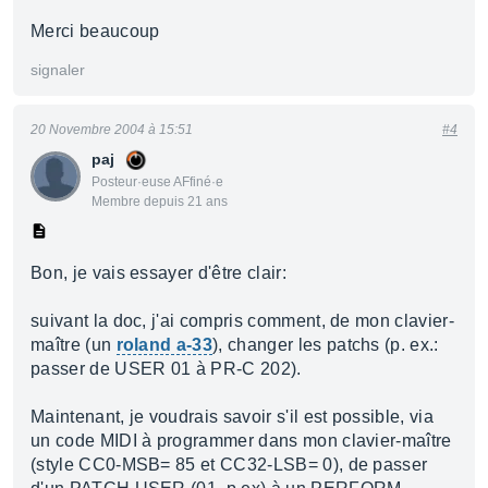
Merci beaucoup
signaler
20 Novembre 2004 à 15:51
#4
paj
Posteur·euse AFfiné·e
Membre depuis 21 ans
Bon, je vais essayer d'être clair:
suivant la doc, j'ai compris comment, de mon clavier-
maître (un
roland a-33
), changer les patchs (p. ex.:
passer de USER 01 à PR-C 202).
Maintenant, je voudrais savoir s'il est possible, via
un code MIDI à programmer dans mon clavier-maître
(style CC0-MSB= 85 et CC32-LSB= 0), de passer