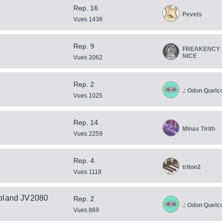
Rep. 16
Pevets
Vues 1438
Rep. 9
FREAKENCY 
NICE
Vues 2062
Rep. 2
.: Odon Quelc
Vues 1025
Rep. 14
Minas Tirith
Vues 2259
?
Rep. 4
triton2
Vues 1118
Roland JV2080
Rep. 2
.: Odon Quelc
Vues 869