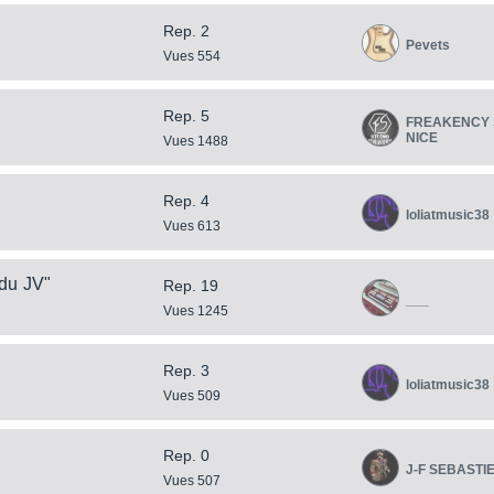
Rep. 2
Pevets
Vues 554
Rep. 5
FREAKENCY 
NICE
Vues 1488
Rep. 4
loliatmusic38
Vues 613
 du JV"
Rep. 19
___
Vues 1245
Rep. 3
loliatmusic38
Vues 509
Rep. 0
J-F SEBASTI
Vues 507