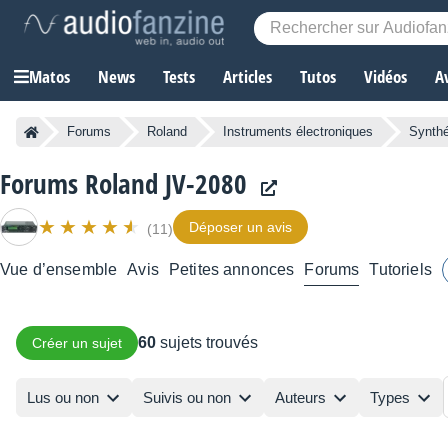
Matos
News
Tests
Articles
Tutos
Vidéos
A
Forums
Roland
Instruments électroniques
Synthé
Forums Roland JV-2080
Déposer un avis
(11)
Vue d’ensemble
Avis
Petites annonces
Forums
Tutoriels
60
sujets trouvés
Créer un sujet
Lus ou non
Suivis ou non
Auteurs
Types