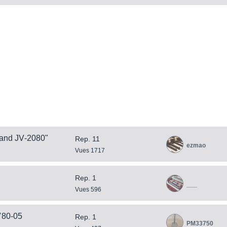
land JV-2080"
Rep. 11
ezmao
Vues 1717
Rep. 1
___
Vues 596
V80-05
Rep. 1
PM33750