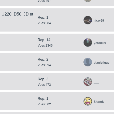
Vues 497
, U220, D50, JD et
Rep. 1
nico 69
Vues 584
Rep. 14
yotoul29
Vues 2346
Rep. 2
pianistique
Vues 594
Rep. 2
___
Vues 473
Rep. 1
Shamk
Vues 502