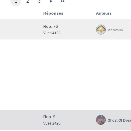
1
2
3
Réponses
Auteurs
Rep. 76
lechim06
Vues 4132
Rep. 9
Ghost Of Dre
Vues 2425