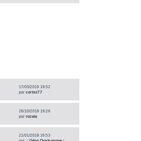
17/03/2019 19:52
par
cortez77
26/10/2018 19:26
par
rozala
21/01/2018 16:53
par
.: Odon Quelconque :.