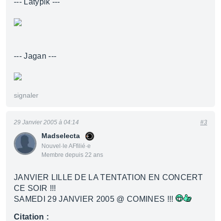
--- Latypik ---
--- Jagan ---
signaler
29 Janvier 2005 à 04:14
#3
Madselecta
Nouvel·le AFfilié·e
Membre depuis 22 ans
JANVIER LILLE DE LA TENTATION EN CONCERT
CE SOIR !!!
SAMEDI 29 JANVIER 2005 @ COMINES !!!
Citation :