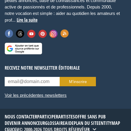
petites annonces, base de connaissances et communauté
active de passionnés et de professionnels. Depuis 2000,
notre vocation est simple : aider au quotidien les amateurs et
Lire la suite
prof...
RECEVEZ NOTRE NEWSLETTER ÉDITORIALE
M’inscrire
Voir les précédentes newsletters
NOUS CONTACTER
PARTICIPER
ARTISTES
OFFRE SANS PUB
DEVENIR ANNONCEUR
GLOSSAIRE
AIDE
PLAN DU SITE
ENTITYMAP
CGU
CGV
© 2000-2026 TOUS DROITS RÉSERVÉS
FR