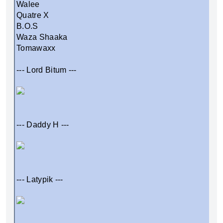
Walee
Quatre X
B.O.S
Waza Shaaka
Tomawaxx
--- Lord Bitum ---
--- Daddy H ---
--- Latypik ---