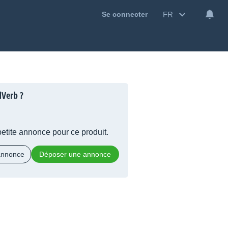
FR
Se connecter
dVerb ?
 petite annonce pour ce produit.
 annonce
Déposer une annonce