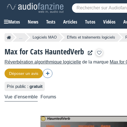
Matos
News
Tests
Articles
Tutos
Vidéos
A
...
Logiciels MAO
Effets et traitements logiciels
Max for Cats HauntedVerb
Réverbération algorithmique logicielle
de la marque
Max for 
Déposer un avis
Prix public :
gratuit
Vue d’ensemble
Forums