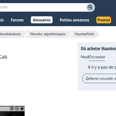
vis
Forums
Annuaires
Petites annonces
Promos
Réverbérations
Réverbs algorithmiques
HauntedVerb
Où acheter Haunte
Cats
Neuf
Occasion
Il n’y a pas de
Alerte nouvelle