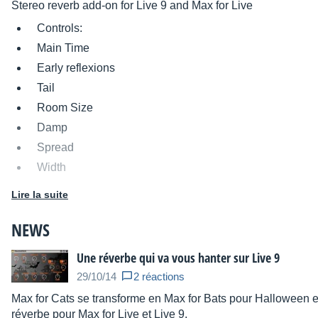
Stereo reverb add-on for Live 9 and Max for Live
Controls:
Main Time
Early reflexions
Tail
Room Size
Damp
Spread
Width
Dry/Wet Mix
Lire la suite
Transpose
NEWS
Right and Left time
Une réverbe qui va vous hanter sur Live 9
29/10/14
2 réactions
Max for Cats se transforme en Max for Bats pour Halloween e
réverbe pour Max for Live et Live 9.