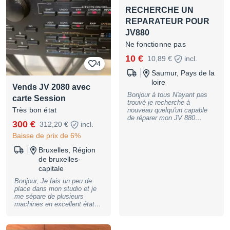
RECHERCHE UN
REPARATEUR POUR
JV880
Ne fonctionne pas
10 €
10,89 €
incl.
4
Saumur, Pays de la
loire
Vends JV 2080 avec
Bonjour à tous N'ayant pas
carte Session
trouvé je recherche à
Très bon état
nouveau quelqu'un capable
de réparer mon JV 880
300 €
312,20 €
incl.
l'afficheur a été changé mais
le module ne s'allume plus si
Baisse de prix de 6%
quelqu'un pouvait me le
réparer définitivement je serai
Bruxelles, Région
ravi Merci à vous
de bruxelles-
Cordialement Hervé
capitale
Bonjour, Je fais un peu de
place dans mon studio et je
me sépare de plusieurs
machines en excellent état.
Possibilité de remise en main
propre à Bruxelles ou Paris.
Synthés & Modules • Korg