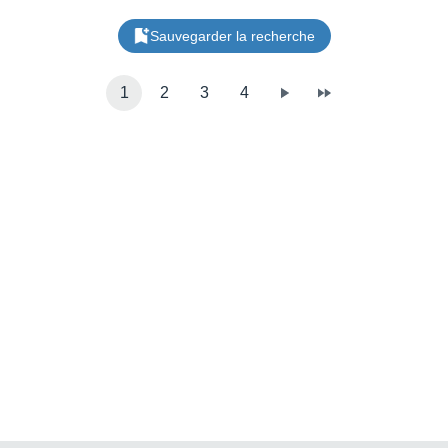
Sauvegarder la recherche
1
2
3
4