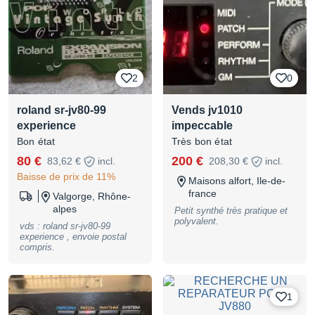
2
0
roland sr-jv80-99
Vends jv1010
experience
impeccable
Bon état
Très bon état
80 €
200 €
83,62 €
incl.
208,30 €
incl.
Baisse de prix de 11%
Maisons alfort, Ile-de-
france
Valgorge, Rhône-
alpes
Petit synthé très pratique et
polyvalent.
vds : roland sr-jv80-99
experience , envoie postal
compris.
1