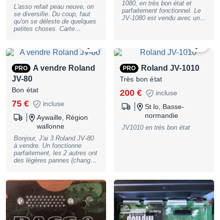
1080, en très bon état et
L'asso refait peau neuve, on
parfaitement fonctionnel. Le
se diversifie. Du coup, faut
JV-1080 est vendu avec une
qu'on se déleste de quelques
carte mémoire Roland M-
petites choses. Carte
256E.
d'extension "Orchestral" pour
synthés/expandeurs série JV.
3
0
Carton d'origine : non
Conditionnée dans un
emballage antistatique pour
A vendre Roland
Roland JV-1010
PRO
PRO
assurer sa protection. Prix :
JV-80
Très bon état
75€ Expédition : Colissimo
Ou remise en main propre
Bon état
200 €
incluse
avec le café qui va avec :o)
75 €
incluse
St lo, Basse-
normandie
Aywaille, Région
wallonne
JV1010 en trés bon état
Bonjour, J'ai 3 Roland JV-80
à vendre. Un fonctionne
parfaitement, les 2 autres ont
des légères pannes (changer
batterie, ou ligne de pixel
mort) mais sont utilisable ou
facilement réparable. Faire
offre pour une pièce ou pour
le lot. Photos sur demande...