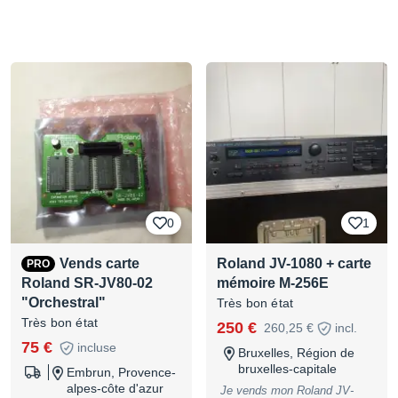
0
1
Vends carte
Roland JV-1080 + carte
PRO
Roland SR-JV80-02
mémoire M-256E
"Orchestral"
Très bon état
Très bon état
250 €
260,25 €
incl.
75 €
incluse
Bruxelles, Région de
bruxelles-capitale
Embrun, Provence-
alpes-côte d'azur
Je vends mon Roland JV-