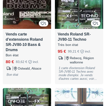
1
1
Vends carte
Vends Roland SR-
d'extensions Roland
JV80-11 Techno
SR-JV80-10 Bass &
Très bon état
Drums
95 €
99,21 €
incl.
Bon état
Rebecq, Région
80 €
83,62 €
incl.
wallonne
1 carte d'extension Roland
Ostwald, Alsace
SR-JV80-11 Techno avec
Bon état
mode d'emploi. Je vends
d'autres cartes aussi, voir
mes autres annonces.