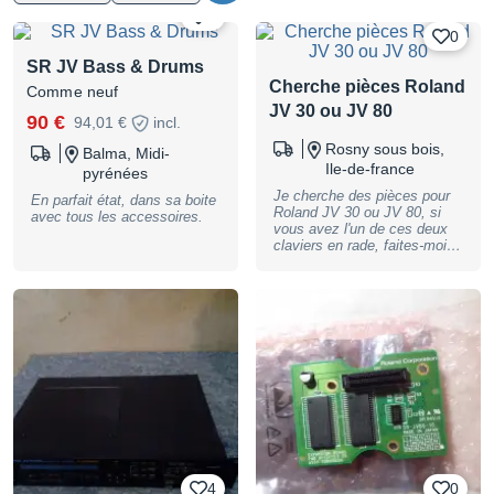
0
0
SR JV Bass & Drums
Cherche pièces Roland
Comme neuf
JV 30 ou JV 80
90 €
94,01 €
incl.
Rosny sous bois,
Balma, Midi-
Ile-de-france
pyrénées
Je cherche des pièces pour
En parfait état, dans sa boite
Roland JV 30 ou JV 80, si
avec tous les accessoires.
vous avez l'un de ces deux
claviers en rade, faites-moi
signe, je me déplace en
région parisienne
Cordialement
4
0