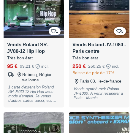
1
5
Vends Roland SR-
Vends Roland JV-1080 -
JV80-12 Hip Hop
Paris centre
Très bon état
Très bon état
95 €
250 €
99,21 €
incl.
260,25 €
incl.
Baisse de prix de 17%
Rebecq, Région
wallonne
Paris 03, Ile-de-france
1 carte d'extension Roland
Vends synthé rack Roland
SR-JV80-12 Hip Hop avec
JV-1080. A venir recupérer à
mode d'emploi. Je vends
Paris - Marais.
d'autres cartes aussi, voir
mes autres annonces.