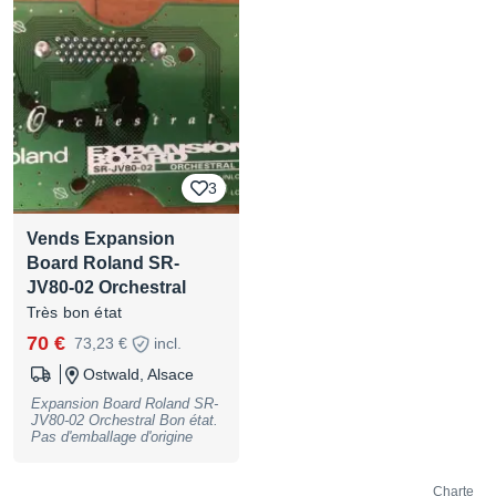
X5D – Clavier 61 touches,
sons années 90 → 250 € •
Roland JV-2080 – Module
rack 64 voix + carte Session
→ 300 € Interfaces & Effets •
MOTU Micro Lite – Interface
MIDI 5×5 USB → 80 €
Vidéos disponibles sur
demande. Essai possible.
Remise sur plusieurs achats.
N'hésitez pas à me contacter
3
pour plus d’informations ou
pour organiser une remise en
main propre à Bruxelles /
Vends Expansion
Paris.
Board Roland SR-
JV80-02 Orchestral
Très bon état
70 €
73,23 €
incl.
Ostwald, Alsace
Expansion Board Roland SR-
JV80-02 Orchestral Bon état.
Pas d'emballage d'origine
Charte