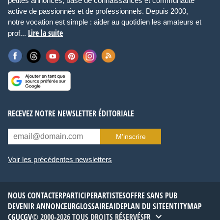
petites annonces, base de connaissances et communauté
active de passionnés et de professionnels. Depuis 2000,
notre vocation est simple : aider au quotidien les amateurs et
Lire la suite
prof...
RECEVEZ NOTRE NEWSLETTER ÉDITORIALE
M’inscrire
Voir les précédentes newsletters
NOUS CONTACTER
PARTICIPER
ARTISTES
OFFRE SANS PUB
DEVENIR ANNONCEUR
GLOSSAIRE
AIDE
PLAN DU SITE
ENTITYMAP
CGU
CGV
© 2000-2026 TOUS DROITS RÉSERVÉS
FR