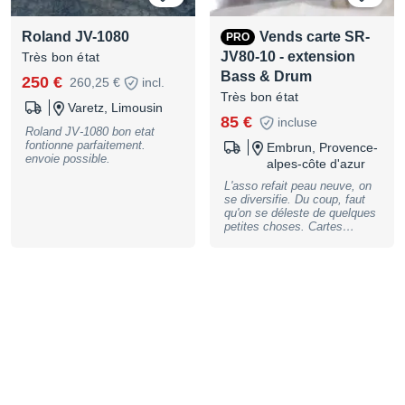
Roland JV-1080
Vends carte SR-
PRO
JV80-10 - extension
Très bon état
Bass & Drum
250 €
260,25 €
incl.
Très bon état
Varetz, Limousin
85 €
incluse
Roland JV-1080 bon etat
fontionne parfaitement.
Embrun, Provence-
envoie possible.
alpes-côte d'azur
L'asso refait peau neuve, on
se diversifie. Du coup, faut
qu'on se déleste de quelques
petites choses. Cartes
d'extension "Bass & Drum"
pour synthés/expandeurs
séries JV. Carton d'origine :
non Conditionnées dans un
emballage antistatique pour
assurer leur protection. A
venir chercher sur place,
avec le petit café qui va bien
(ou plus frais si trop chaud
:o) Mais peut aussi être
expédiée.