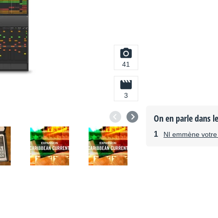
41
3
On en parle dans l
NI emmène votre