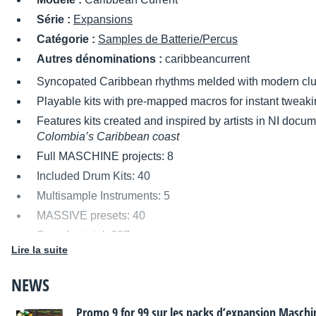
Série :
Expansions
Catégorie :
Samples de Batterie/Percus
Autres dénominations :
caribbeancurrent
Syncopated Caribbean rhythms melded with modern clu
Playable kits with pre-mapped macros for instant tweak
Features kits created and inspired by artists in NI docu
Colombia’s Caribbean coast
Full MASCHINE projects: 8
Included Drum Kits: 40
Multisample Instruments: 5
MASSIVE presets: 40
Samples total: 667
Lire la suite
System requirements:
MASCHINE STUDIO
/
MASCHI
MASSIVE
(1.4.0 or higher).
NEWS
Promo 9 for 99 sur les packs d’expansion Maschi