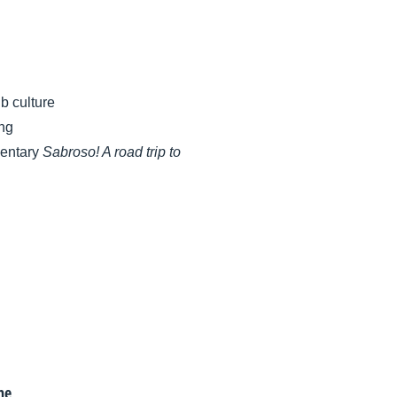
b culture
ing
mentary
Sabroso! A road trip to
NE
/
MASCHINE MIKRO
2.1.2 or higher,
ne