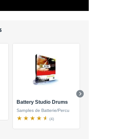
s
Battery Studio Drums
SoundPack Pop Dru
Samples de Batterie/Percu
Samples de Batterie/Perc
(4)
(1)