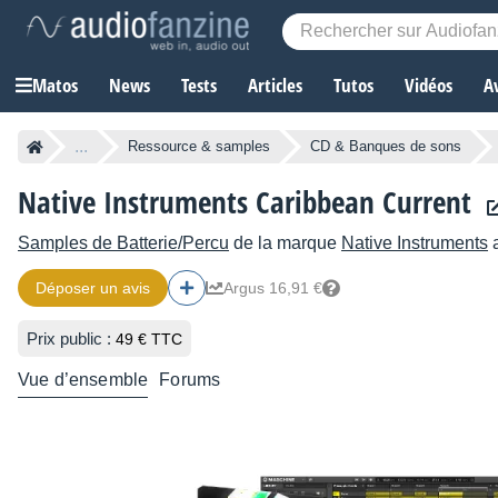
Matos
News
Tests
Articles
Tutos
Vidéos
A
...
Ressource & samples
CD & Banques de sons
Native Instruments Caribbean Current
Samples de Batterie/Percu
de la marque
Native Instruments
a
Déposer un avis
Argus 16,91 €
Prix public :
49 € TTC
Vue d’ensemble
Forums