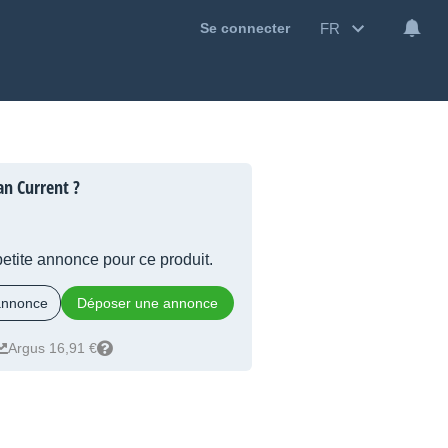
FR
Se connecter
an Current ?
 petite annonce pour ce produit.
 annonce
Déposer une annonce
Argus 16,91 €