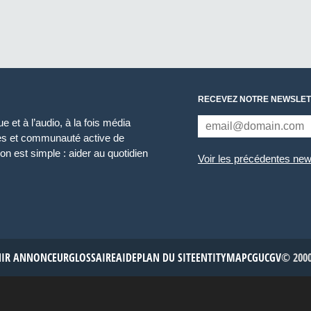
RECEVEZ NOTRE NEWSLET
 et à l’audio, à la fois média
ces et communauté active de
n est simple : aider au quotidien
Voir les précédentes new
NIR ANNONCEUR
GLOSSAIRE
AIDE
PLAN DU SITE
ENTITYMAP
CGU
CGV
© 2000