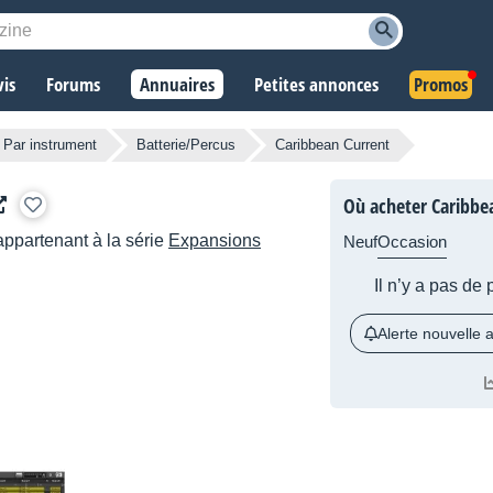
vis
Forums
Annuaires
Petites annonces
Promos
Par instrument
Batterie/Percus
Caribbean Current
Où acheter Caribbe
ppartenant à la série
Expansions
Neuf
Occasion
Il n’y a pas de
Alerte nouvelle