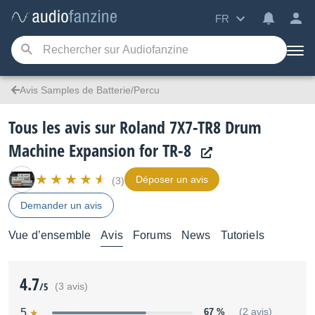
FR
Avis Samples de Batterie/Percu
Tous les avis sur Roland 7X7-TR8 Drum
Machine Expansion for TR-8
Déposer un avis
(3)
Demander un avis
Vue d’ensemble
Avis
Forums
News
Tutoriels
4.7
/5
(3 avis)
5
67 %
(2 avis)