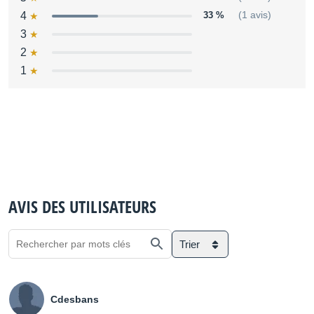
4
33 %
(1 avis)
3
2
1
AVIS DES UTILISATEURS
Trier
Cdesbans