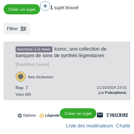
1
sujet trouvé
Créer un sujet
Filtrer
Iconic, une collection de
réactions à la news
banques de sons de synthés légendaires
[
]
Iconic
EastWest
Neo Alchemist
Rep. 7
21/10/2024 23:01
par
Pulsophonic
Vues 485
Créer un sujet
S'INSCRIRE
Options
Légende
Liste des modérateurs
Charte