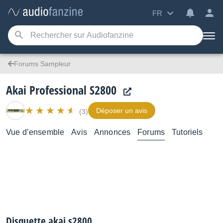
FR
Forums Sampleur
Akai Professional S2800
Déposer un avis
(3)
Vue d’ensemble
Avis
Annonces
Forums
Tutoriels
Disquette akai s2800