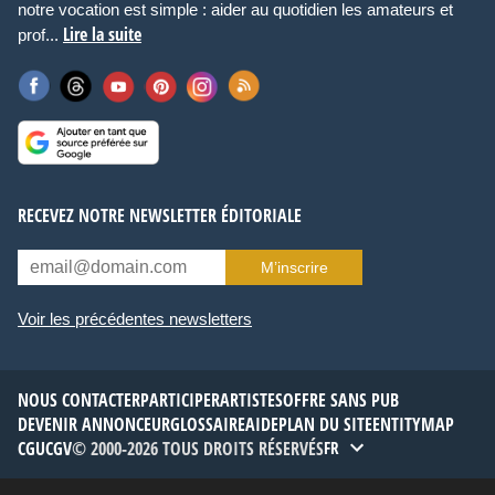
notre vocation est simple : aider au quotidien les amateurs et
Lire la suite
prof...
RECEVEZ NOTRE NEWSLETTER ÉDITORIALE
M’inscrire
Voir les précédentes newsletters
NOUS CONTACTER
PARTICIPER
ARTISTES
OFFRE SANS PUB
DEVENIR ANNONCEUR
GLOSSAIRE
AIDE
PLAN DU SITE
ENTITYMAP
CGU
CGV
© 2000-2026 TOUS DROITS RÉSERVÉS
FR