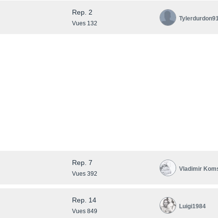
Rep. 2
Tylerdurdon9
Vues 132
Rep. 7
Vladimir Kom
Vues 392
Rep. 14
Luigi1984
Vues 849