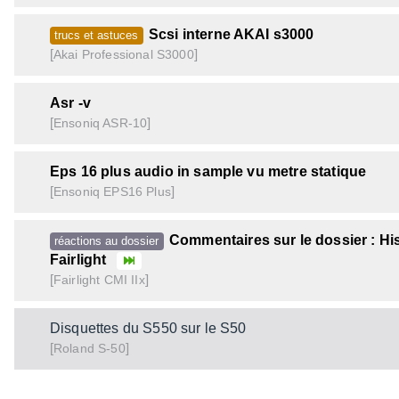
Scsi interne AKAI s3000
trucs et astuces
[
]
S3000
Akai Professional
Asr -v
[
]
ASR-10
Ensoniq
Eps 16 plus audio in sample vu metre statique
[
]
EPS16 Plus
Ensoniq
Commentaires sur le dossier : His
réactions au dossier
Fairlight
[
]
CMI IIx
Fairlight
Disquettes du S550 sur le S50
[
]
S-50
Roland