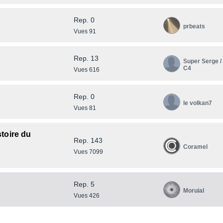
Rep. 0
prbeats
Vues 91
Rep. 13
Super Serge /
C4
Vues 616
Rep. 0
le volkan7
Vues 81
toire du
Rep. 143
Coramel
Vues 7099
Rep. 5
Moruial
Vues 426