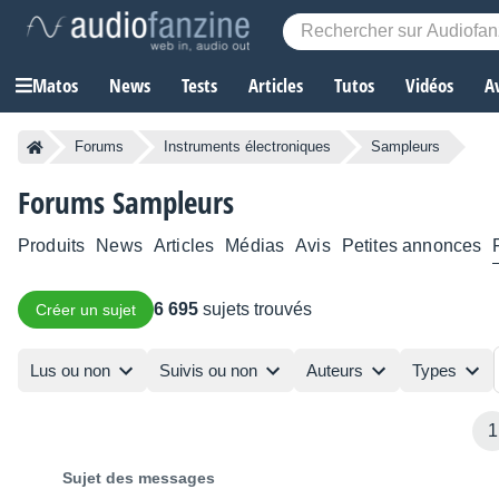
Matos
News
Tests
Articles
Tutos
Vidéos
A
Forums
Instruments électroniques
Sampleurs
Forums Sampleurs
Produits
News
Articles
Médias
Avis
Petites annonces
6 695
sujets trouvés
Créer un sujet
Lus ou non
Suivis ou non
Auteurs
Types
1
Sujet des messages