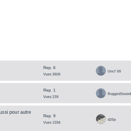
Rep. 6
Uncl' 00
Vues 3606
Rep. 1
RuggedSound
Vues 239
ussi pour autre
Rep. 9
d20p
Vues 1556