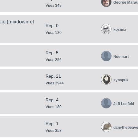
George Mara
Vues 349
udio (mixdown et
Rep. 0
kosmix
Vues 120
Rep. 5
Neemart
Vues 256
Rep. 21
synoptik
Vues 3944
Rep. 4
Jeff Losfeld
Vues 180
Rep. 1
danythebeave
Vues 358