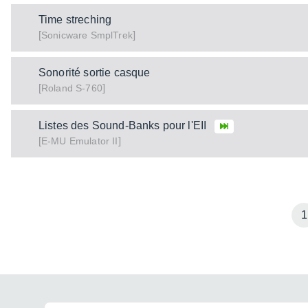
Time streching
[
]
SmplTrek
Sonicware
Sonorité sortie casque
[
]
S-760
Roland
Listes des Sound-Banks pour l'EII
[
]
Emulator II
E-MU
1