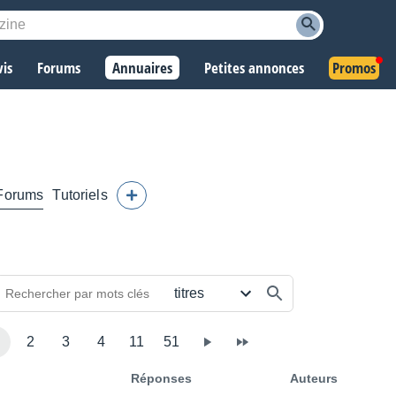
vis
Forums
Annuaires
Petites annonces
Promos
Forums
Tutoriels
2
3
4
11
51
Réponses
Auteurs