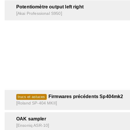
Potentiomètre output left right
[
]
S950
Akai Professional
Firmwares précédents Sp404mk2
trucs et astuces
[
]
SP-404 MKII
Roland
OAK sampler
[
]
ASR-10
Ensoniq