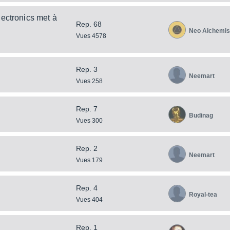
ectronics met à
Rep. 68
Neo Alchemis
Vues 4578
Rep. 3
Neemart
Vues 258
Rep. 7
Budinag
Vues 300
Rep. 2
Neemart
Vues 179
Rep. 4
Royal-tea
Vues 404
Rep. 1