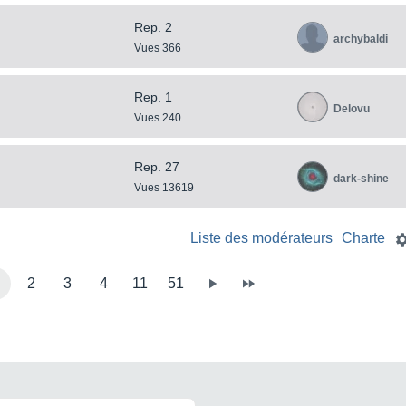
Rep. 2
archybaldi
Vues 366
Rep. 1
Delovu
Vues 240
Rep. 27
dark-shine
Vues 13619
Liste des modérateurs
Charte
2
3
4
11
51