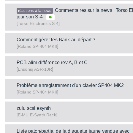
Commentaires sur la news : Torso El
réactions à la news
jour son S-4
[
]
S-4
Torso Electronics
Comment gérer les Bank au départ ?
[
]
SP-404 MKII
Roland
PCB alim différence rev A, B et C
[
]
ASR-10R
Ensoniq
Problème enregistrement d'un clavier SP404 MK2
[
]
SP-404 MKII
Roland
zulu scsi esynth
[
]
E-Synth Rack
E-MU
Liste patch/partial de la disquette jaune vendue avec