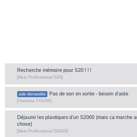
Recherche mémoire pour S20 ! ! !
[
]
S20
Akai Professional
Pas de son en sortie - besoin d'aide
aide demandée
[
]
TX16W
Yamaha
Déjaunir les plastiques d'un S2000 (mais ca marche a
chose)
[
]
S2000
Akai Professional