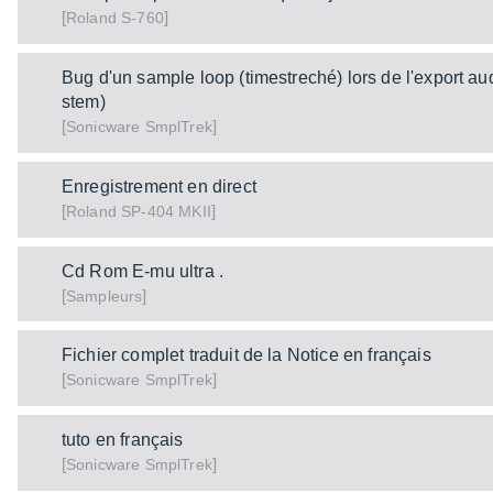
[
]
S-760
Roland
Bug d'un sample loop (timestreché) lors de l'export a
stem)
[
]
SmplTrek
Sonicware
Enregistrement en direct
[
]
SP-404 MKII
Roland
Cd Rom E-mu ultra .
[
]
Sampleurs
Fichier complet traduit de la Notice en français
[
]
SmplTrek
Sonicware
tuto en français
[
]
SmplTrek
Sonicware