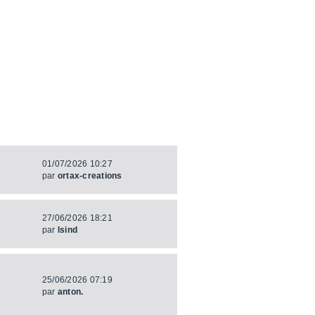
01/07/2026 10:27
par
ortax-creations
27/06/2026 18:21
par
lsind
25/06/2026 07:19
par
anton.