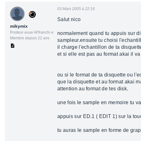
03 Mars 2005 à 22:16
Salut nico
mikymix
Posteur·euse AFfranchi·e
normalement quand tu appuis sur disk/
Membre depuis 22 ans
sampleur.ensuite tu choisi l'echantil
il charge l'echantillon de ta disquette
et si elle est pas au format akai il v
ou si le format de ta disquette ou 
que la disquette et au format akai 
attention au format de tes disk.
une fois le sample en memoire tu 
appuis sur ED.1 ( EDIT 1) sur la to
tu auras le sample en forme de gra