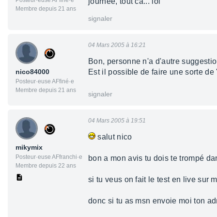
Posteur·euse AFfiné·e
journée, tout ca... lol
Membre depuis 21 ans
signaler
04 Mars 2005 à 16:21
Bon, personne n'a d'autre suggestion
nico84000
Est il possible de faire une sorte de
Posteur·euse AFfiné·e
Membre depuis 21 ans
signaler
04 Mars 2005 à 19:51
salut nico
mikymix
Posteur·euse AFfranchi·e
bon a mon avis tu dois te trompé da
Membre depuis 22 ans
si tu veus on fait le test en live sur 
donc si tu as msn envoie moi ton a