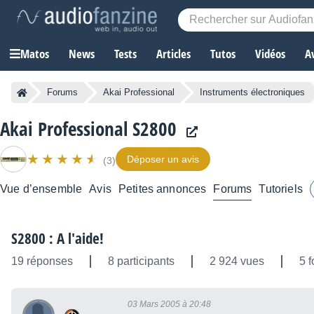
Matos
News
Tests
Articles
Tutos
Vidéos
A
Forums
Akai Professional
Instruments électroniques
Akai Professional S2800
Déposer un avis
(3)
Vue d’ensemble
Avis
Petites annonces
Forums
Tutoriels
S2800 : A l'aide!
19 réponses
8 participants
2 924 vues
5 f
03 Mars 2005 à 20:48