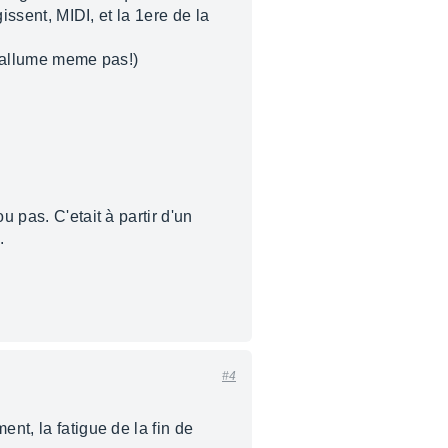
issent, MIDI, et la 1ere de la
 s'allume meme pas!)
 pas. C'etait à partir d'un
.
#4
nt, la fatigue de la fin de