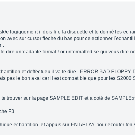
e logiquement il dois lire la disquette et te donné les echant
lon avec sur cursor fleche du bas pour celectionner l'echantil
 .
a te dire unreadable format ! or unformatted se qui veus dire no
l'echantillon et deffectueu il va te dire : ERROR BAD FLOPP
mais pas le bon akai car il est compatible que pour les S200
va te trouver sur la page SAMPLE EDIT et a coté de SAMPLE
uche F3
phique echantillon. et appuis sur ENT/PLAY pour ecouter ton