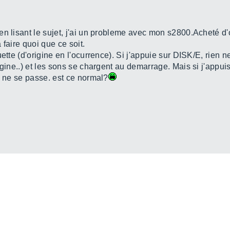
n lisant le sujet, j'ai un probleme avec mon s2800.Acheté d'
à faire quoi que ce soit.
uette (d'origine en l'ocurrence). Si j'appuie sur DISK/E, rien
igine..) et les sons se chargent au demarrage. Mais si j'appu
n ne se passe. est ce normal?