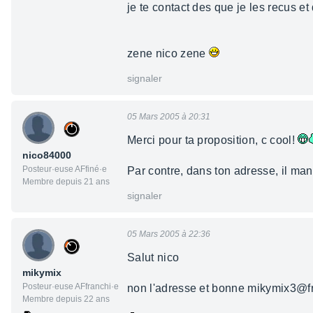
je te contact des que je les recus et
zene nico zene
signaler
05 Mars 2005 à 20:31
Merci pour ta proposition, c cool!
nico84000
Posteur·euse AFfiné·e
Par contre, dans ton adresse, il manq
Membre depuis 21 ans
signaler
05 Mars 2005 à 22:36
Salut nico
mikymix
Posteur·euse AFfranchi·e
non l'adresse et bonne mikymix3@fr
Membre depuis 22 ans