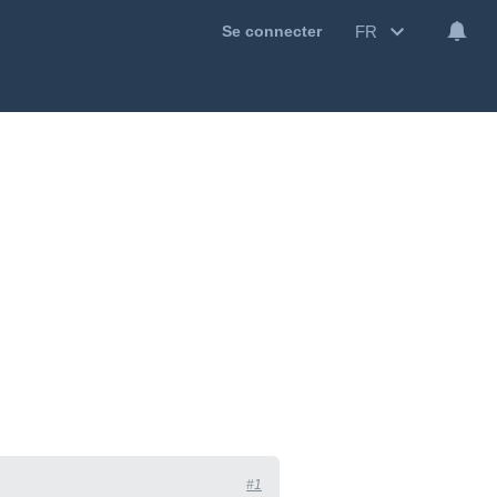
FR
Se connecter
#1