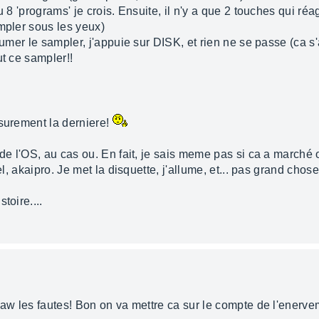
 8 'programs' je crois. Ensuite, il n'y a que 2 touches qui réag
mpler sous les yeux)
llumer le sampler, j'appuie sur DISK, et rien ne se passe (ca
ut ce sampler!!
 surement la derniere!
de l'OS, au cas ou. En fait, je sais meme pas si ca a marché ou
el, akaipro. Je met la disquette, j'allume, et... pas grand chose
toire....
oaw les fautes! Bon on va mettre ca sur le compte de l'enerveme