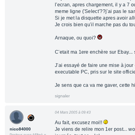
l'ecran, apres chargement, il y a 7 ou
meme ligne ('Select'??j'ai pas le sa
Si je met la disquette apres avoir a
Je crois bien qu'il marche pas du to
Arnaque, ou quoi?
C'etait ma 1ere enchère sur Ebay...
J'ai essayé de faire une mise à jour 
executable PC, pris sur le site offici
Je sens que ca va me gaver, cette his
signaler
04 Mars 2005 à 09:43
Au fait, excusez moi!!
nico84000
Je viens de relire mon 1er post... w