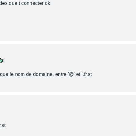
 des que t connecter ok
ue le nom de domaine, entre '@' et '.fr.st'
.st