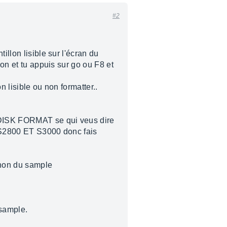
#2
illon lisible sur l'écran du
lon et tu appuis sur go ou F8 et
n lisible ou non formatter..
Y DISK FORMAT se qui veus dire
0 S2800 ET S3000 donc fais
:non du sample
 sample.