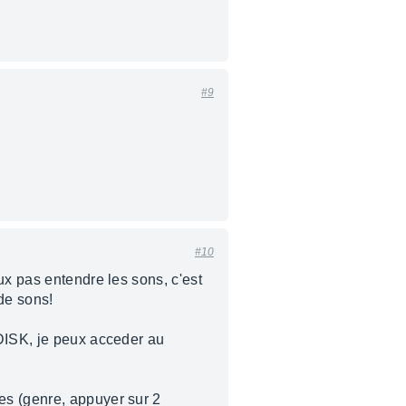
#9
#10
ux pas entendre les sons, c'est
de sons!
 DISK, je peux acceder au
es (genre, appuyer sur 2