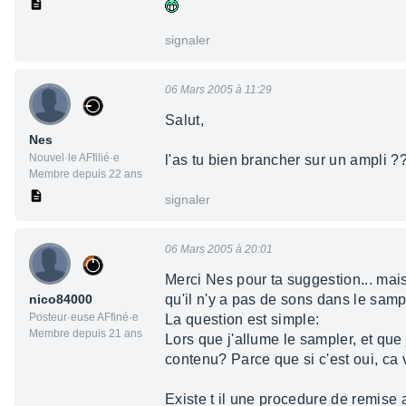
signaler
06 Mars 2005 à 11:29
Salut,
Nes
Nouvel·le AFfilié·e
l'as tu bien brancher sur un ampli 
Membre depuis 22 ans
signaler
06 Mars 2005 à 20:01
Merci Nes pour ta suggestion... mais
nico84000
qu'il n'y a pas de sons dans le samp
Posteur·euse AFfiné·e
La question est simple:
Membre depuis 21 ans
Lors que j'allume le sampler, et qu
contenu? Parce que si c'est oui, ca
Existe t il une procedure de remise