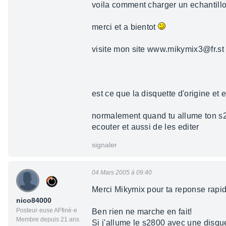
voila comment charger un echantillon
merci et a bientot
visite mon site www.mikymix3@fr.st e
est ce que la disquette d'origine et
normalement quand tu allume ton s2
ecouter et aussi de les editer
signaler
04 Mars 2005 à 09:40
Merci Mikymix pour ta reponse rapi
nico84000
Posteur·euse AFfiné·e
Ben rien ne marche en fait!
Membre depuis 21 ans
Si j'allume le s2800 avec une disqu