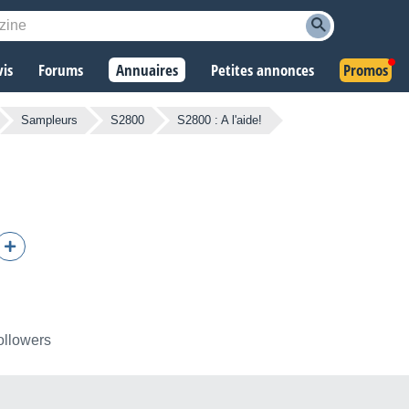
vis
Forums
Annuaires
Petites annonces
Promos
Sampleurs
S2800
S2800 : A l'aide!
ollowers