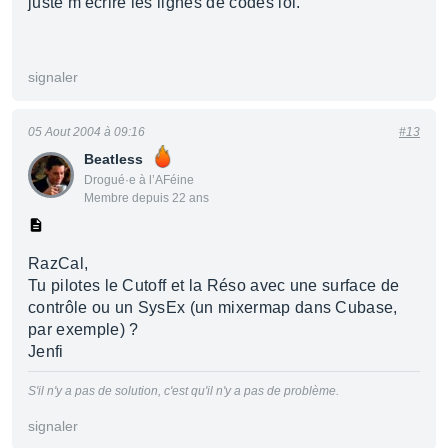
juste m'écrire les lignes de codes lol.
signaler
05 Aout 2004 à 09:16
#13
Beatless
Drogué·e à l’AFéine
Membre depuis 22 ans
RazCal,
Tu pilotes le Cutoff et la Réso avec une surface de
contrôle ou un SysEx (un mixermap dans Cubase,
par exemple) ?
Jenfi
S'il n'y a pas de solution, c'est qu'il n'y a pas de problème.
signaler