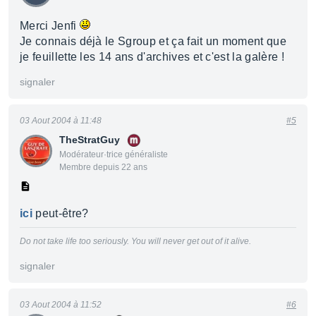
Merci Jenfi
Je connais déjà le Sgroup et ça fait un moment que
je feuillette les 14 ans d'archives et c'est la galère !
signaler
03 Aout 2004 à 11:48
#5
TheStratGuy
Modérateur·trice généraliste
Membre depuis 22 ans
ici
peut-être?
Do not take life too seriously. You will never get out of it alive.
signaler
03 Aout 2004 à 11:52
#6