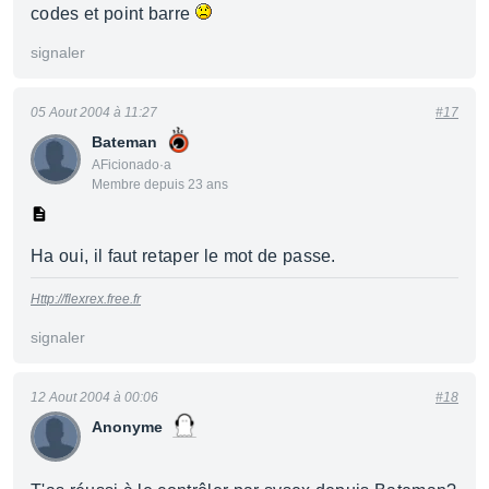
codes et point barre
signaler
05 Aout 2004 à 11:27
#17
Bateman
AFicionado·a
Membre depuis 23 ans
Ha oui, il faut retaper le mot de passe.
Http://flexrex.free.fr
signaler
12 Aout 2004 à 00:06
#18
Anonyme