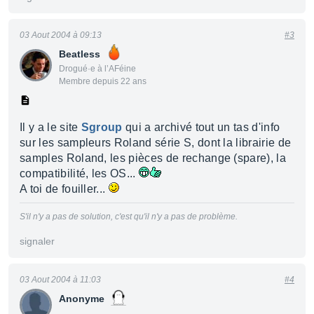
03 Aout 2004 à 09:13
#3
Beatless
Drogué·e à l’AFéine
Membre depuis 22 ans
Il y a le site
Sgroup
qui a archivé tout un tas d'info
sur les sampleurs Roland série S, dont la librairie de
samples Roland, les pièces de rechange (spare), la
compatibilité, les OS...
A toi de fouiller...
S'il n'y a pas de solution, c'est qu'il n'y a pas de problème.
signaler
03 Aout 2004 à 11:03
#4
Anonyme