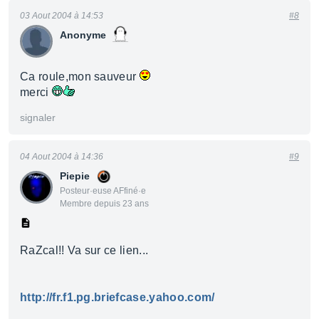
03 Aout 2004 à 14:53
#8
Anonyme
Ca roule,mon sauveur
merci
signaler
04 Aout 2004 à 14:36
#9
Piepie
Posteur·euse AFfiné·e
Membre depuis 23 ans
RaZcal!! Va sur ce lien...
http://fr.f1.pg.briefcase.yahoo.com/