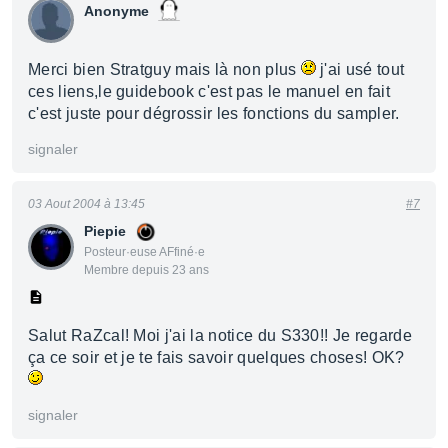
Anonyme
Merci bien Stratguy mais là non plus
j'ai usé tout
ces liens,le guidebook c'est pas le manuel en fait
c'est juste pour dégrossir les fonctions du sampler.
signaler
03 Aout 2004 à 13:45
#7
Piepie
Posteur·euse AFfiné·e
Membre depuis 23 ans
Salut RaZcal! Moi j'ai la notice du S330!! Je regarde
ça ce soir et je te fais savoir quelques choses! OK?
signaler