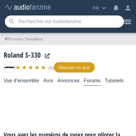
FR
Forums Sampleur
Roland S-330
Déposer un avis
(5)
Vue d’ensemble
Avis
Annonces
Forums
Tutoriels
Vous avez les numéros de sysex pour piloter la