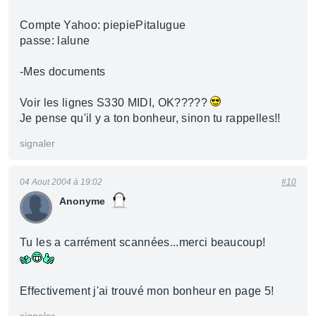
Compte Yahoo: piepiePitalugue
passe: lalune
-Mes documents
Voir les lignes S330 MIDI, OK?????
Je pense qu'il y a ton bonheur, sinon tu rappelles!!
signaler
04 Aout 2004 à 19:02
#10
Anonyme
Tu les a carrément scannées...merci beaucoup!
Effectivement j'ai trouvé mon bonheur en page 5!