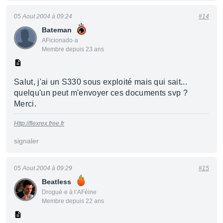
05 Aout 2004 à 09:24
#14
Bateman
AFicionado·a
Membre depuis 23 ans
Salut, j'ai un S330 sous exploité mais qui sait...
quelqu'un peut m'envoyer ces documents svp ?
Merci.
Http://flexrex.free.fr
signaler
05 Aout 2004 à 09:29
#15
Beatless
Drogué·e à l’AFéine
Membre depuis 22 ans