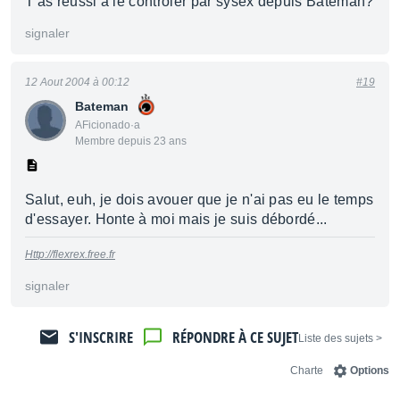
T'as réussi à le contrôler par sysex depuis Bateman?
signaler
12 Aout 2004 à 00:12
#19
Bateman
AFicionado·a
Membre depuis 23 ans
Salut, euh, je dois avouer que je n'ai pas eu le temps
d'essayer. Honte à moi mais je suis débordé...
Http://flexrex.free.fr
signaler
S'INSCRIRE
RÉPONDRE À CE SUJET
< Liste des sujets
Charte
Options