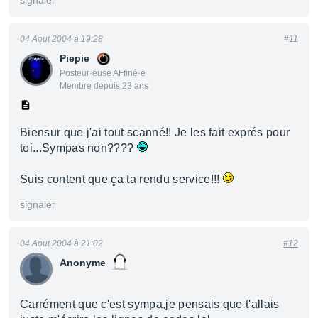
signaler
04 Aout 2004 à 19:28
#11
Piepie
Posteur·euse AFfiné·e
Membre depuis 23 ans
Biensur que j'ai tout scanné!! Je les fait exprés pour
toi...Sympas non????
Suis content que ça ta rendu service!!!
signaler
04 Aout 2004 à 21:02
#12
Anonyme
Carrément que c'est sympa,je pensais que t'allais