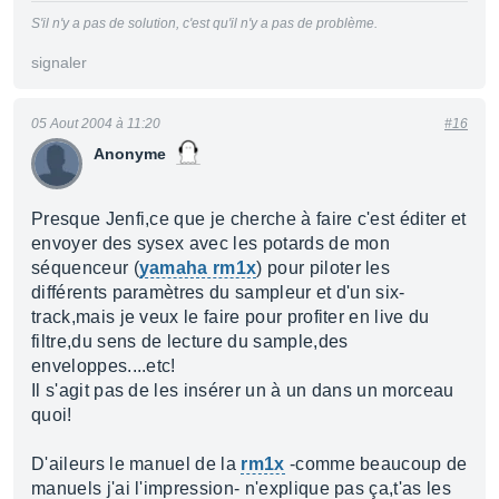
S'il n'y a pas de solution, c'est qu'il n'y a pas de problème.
signaler
05 Aout 2004 à 11:20
#16
Anonyme
Presque Jenfi,ce que je cherche à faire c'est éditer et
envoyer des sysex avec les potards de mon
séquenceur (
yamaha rm1x
) pour piloter les
différents paramètres du sampleur et d'un six-
track,mais je veux le faire pour profiter en live du
filtre,du sens de lecture du sample,des
enveloppes....etc!
Il s'agit pas de les insérer un à un dans un morceau
quoi!
D'aileurs le manuel de la
rm1x
-comme beaucoup de
manuels j'ai l'impression- n'explique pas ça,t'as les