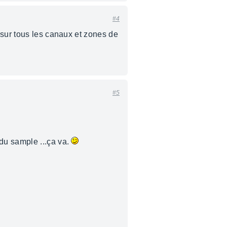
#4
 sur tous les canaux et zones de
#5
du sample ...ça va.