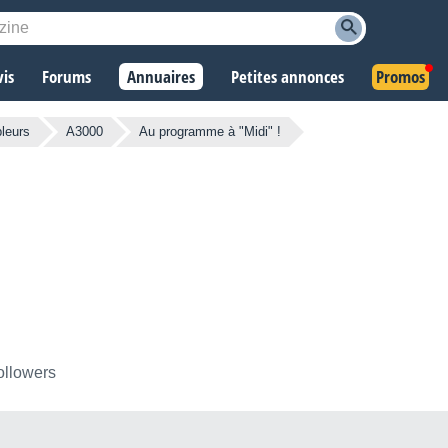
vis
Forums
Annuaires
Petites annonces
Promos
leurs
A3000
Au programme à "Midi" !
ollowers