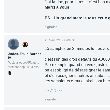
J'ai la doc, pour le reste c'est bon 
Merci à vous
PS : Un grand merci a tous ceux q
signaler
17 Mars 2003 à 09:03
15 samples en 2 minutes tu trouves
Judes-Emile Bornes
IV
c'est l'un des gros défauts du A3000 
Posteur·euse AFfamé·e
Par exemple quand on veux juste ch
Membre depuis 23 ans
on est obligé de désassigner le sam
et d'en assigner d'autres ensuite... 
les sampleurs e-mu et akai sont bien
<<<d°.°b>>>
signaler