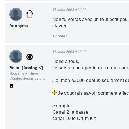
16 Mars 2003 à 13:22
Non tu verras avec un tout petit pe
Anonyme
clavier
signaler
16 Mars 2003 à 12:02
Hello à tous,
Balou [AnalogiK]
Je suis un peu perdu en ce qui conc
Nouvel·le AFfilié·e
Membre depuis 23 ans
J'ai mon a3000 depuis seulement que
Je voudrais savoir comment affec
exemple :
Canal 2 la basse
canal 10 le Drum Kit