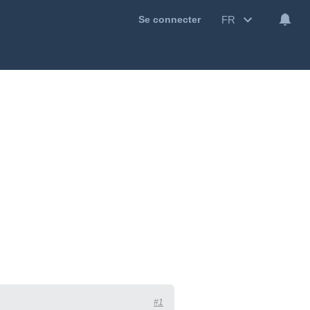
FR
Se connecter
#1