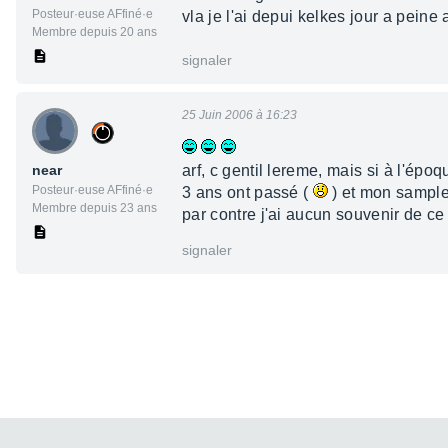
Posteur·euse AFfiné·e
vla je l'ai depui kelkes jour a peine a
Membre depuis 20 ans
signaler
25 Juin 2006 à 16:23
near
arf, c gentil lereme, mais si à l'épo
Posteur·euse AFfiné·e
3 ans ont passé (
) et mon sample
Membre depuis 23 ans
par contre j'ai aucun souvenir de ce
signaler