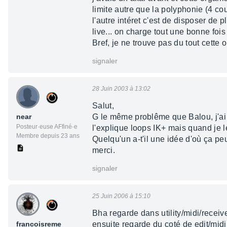
limite autre que la polyphonie (4 co
l'autre intéret c'est de disposer de 
live... on charge tout une bonne fois
Bref, je ne trouve pas du tout cette 
signaler
28 Juin 2003 à 13:02
Salut,
near
G le même problême que Balou, j'ai
Posteur·euse AFfiné·e
l'explique loops IK+ mais quand je l
Membre depuis 23 ans
Quelqu'un a-t'il une idée d'où ça peu
merci.
signaler
25 Juin 2006 à 15:10
Bha regarde dans utility/midi/receive
francoisreme
ensuite regarde du coté de edit/midi 