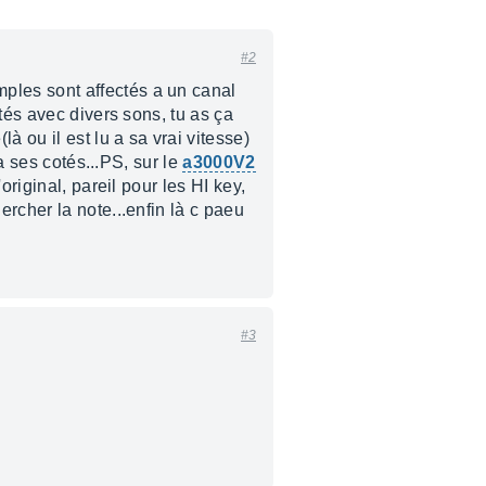
#2
ples sont affectés a un canal
tés avec divers sons, tu as ça
 ou il est lu a sa vrai vitesse)
a ses cotés...PS, sur le
a3000V2
riginal, pareil pour les HI key,
rcher la note...enfin là c paeu
#3