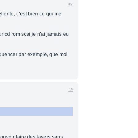
#7
llente, c'est bien ce qui me
r cd rom scsi je n'ai jamais eu
uencer par exemple, que moi
#8
pouvoir faire des layers sans