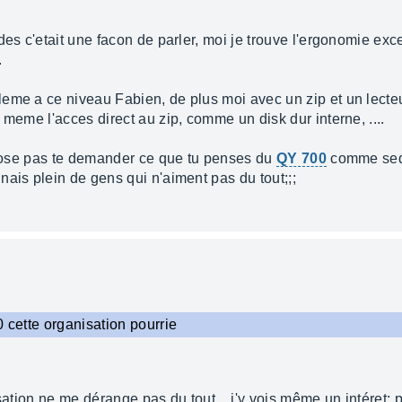
des c'etait une facon de parler, moi je trouve l'ergonomie exce
.
eme a ce niveau Fabien, de plus moi avec un zip et un lecteu
 meme l'acces direct au zip, comme un disk dur interne, ....
 n'ose pas te demander ce que tu penses du
QY 700
comme seq
ais plein de gens qui n'aiment pas du tout;;;
0 cette organisation pourrie
sation ne me dérange pas du tout... j'y vois même un intéret: 