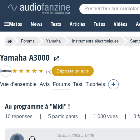
Matos
News
Tests
Articles
Tutos
Vidéos
A
Forums
Yamaha
Instruments électroniques
Samp
Yamaha A3000
Déposer un avis
(5)
Vue d’ensemble
Avis
Forums
Test
Tutoriels
Au programme à "Midi" !
10 réponses
5 participants
1 080 vues
3 f
16 Mars 2003 à 12:08