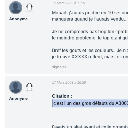
17 Mars 2003 à 11:07
Mouaif, j'aurais pu dire en 10 secon
Anonyme
manquera quand je l'aurais vendu...
Je ne comprends pas trop ton ^probl
le moindre probleme, le top etant qd
Bref les gouts et les couleurs...Je
je trouve XXXXXcellent, mais je conn
signaler
17 Mars 2003 à 16:50
Citation :
Anonyme
c'est l'un des gros défauts du A300
j'avais un akai avant et cette organi