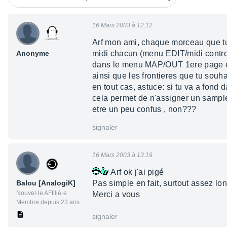
16 Mars 2003 à 12:12
Arf mon ami, chaque morceau que tu
Anonyme
midi chacun (menu EDIT/midi control,
dans le menu MAP/OUT 1ere page en ha
ainsi que les frontieres que tu souha
en tout cas, astuce: si tu va a fond 
cela permet de n'assigner un sample 
etre un peu confus , non???
signaler
16 Mars 2003 à 13:19
Arf ok j'ai pigé
Balou [AnalogiK]
Pas simple en fait, surtout assez lon
Nouvel·le AFfilié·e
Merci a vous
Membre depuis 23 ans
signaler