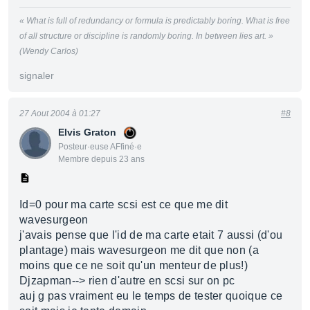
« What is full of redundancy or formula is predictably boring. What is free
of all structure or discipline is randomly boring. In between lies art. »
(Wendy Carlos)
signaler
27 Aout 2004 à 01:27
#8
Elvis Graton
Posteur·euse AFfiné·e
Membre depuis 23 ans
Id=0 pour ma carte scsi est ce que me dit
wavesurgeon
j'avais pense que l'id de ma carte etait 7 aussi (d'ou
plantage) mais wavesurgeon me dit que non (a
moins que ce ne soit qu'un menteur de plus!)
Djzapman--> rien d'autre en scsi sur on pc
auj g pas vraiment eu le temps de tester quoique ce