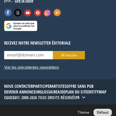
Lire la suite
prof...
RECEVEZ NOTRE NEWSLETTER ÉDITORIALE
M’inscrire
Voir les précédentes newsletters
NOUS CONTACTER
PARTICIPER
ARTISTES
OFFRE SANS PUB
DEVENIR ANNONCEUR
GLOSSAIRE
AIDE
PLAN DU SITE
ENTITYMAP
CGU
CGV
© 2000-2026 TOUS DROITS RÉSERVÉS
FR
Thème :
Défaut