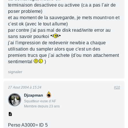
terminaison desactivee ou activee (ca a pas l'air de
poser probleme)
et au moment de la sauvegarde, je mets mount=on et
c'est ok (avec le tout allume)
par contre j'ai pas mal de disk read/write error au
sans savoir pourkoi
j'ai l'impression de redevenir newbie a chaque
utilisation du sampler alors que c'est un des
premiers trucs que j'ai achete (d'ou mon attachement
sentimental
)
signaler
27 Aout 2004 à 15:24
#10
Djzapman
Squatteur·euse d’AF
Membre depuis 23 ans
Perso A3000= ID 5