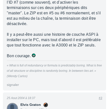
l'ID #7 (comme souvent), et d'activer les
terminaisons sur ces deux périphériques dits
"master". Le ZIP est en #5 ou #6 normalement, et s'il
est au milieu de la chaîne, la terminaison doit être
désactivée.
Il y a peut-être aussi une histoire de couche ASPI à
installer sur le PC, mais tout d'abord il est préférable
que tout fonctionne avec le A3000 et le ZIP seuls.
Bon courage.
« What is full of redundancy or formula is predictably boring. What is free
of all structure or discipline is randomly boring. In between lies art. »
(Wendy Carlos)
signaler
25 Aout 2004 à 18:37
#3
Elvis Graton