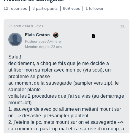
12 réponses
3 participants
869 vues
1 follower
25 Aout 2004 à 17:23
#1
Elvis Graton
Posteur·euse AFfiné·e
Membre depuis 23 ans
Salut!
decidement, a chaque fois que je me decide a
utiliser mon sampler avec mon pc (via scsi), un
probleme se passe
au moment de la sauvegarde (sampler vers zip), le
sampler plante
voila les 2 procedures que j'ai suivies (au demarrage
mount=off):
1. sauvegarde avec pc allume en mettant mount sur
on --> desastre: pc+sampler plantent
2. j'eteins le pc, mets mount sur on et sauvegarde -->
ca commence pas trop mal et ca s'arrete d'un coup; a