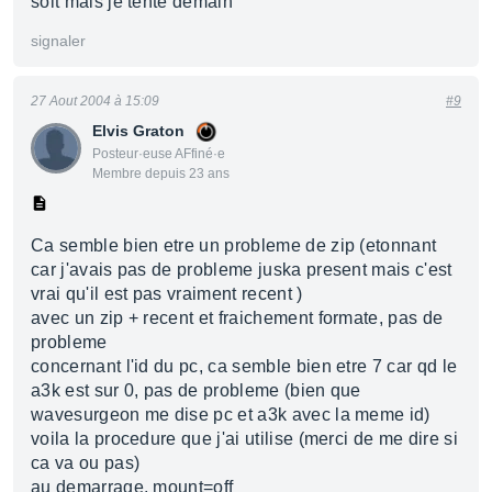
soit mais je tente demain
signaler
27 Aout 2004 à 15:09
#9
Elvis Graton
Posteur·euse AFfiné·e
Membre depuis 23 ans
Ca semble bien etre un probleme de zip (etonnant
car j'avais pas de probleme juska present mais c'est
vrai qu'il est pas vraiment recent )
avec un zip + recent et fraichement formate, pas de
probleme
concernant l'id du pc, ca semble bien etre 7 car qd le
a3k est sur 0, pas de probleme (bien que
wavesurgeon me dise pc et a3k avec la meme id)
voila la procedure que j'ai utilise (merci de me dire si
ca va ou pas)
au demarrage, mount=off