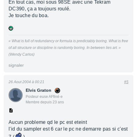
En tout cas, moi sous 98SE avec une Tekram
DC390, ça a toujours roulé.
Je touche du boa.
« What is full of redundancy or formula is predictably boring. What is free
of all structure or discipline is randomly boring. In between lies art. »
(Wendy Carlos)
signaler
26 Aout 2004 à 00:21
#5
Elvis Graton
Posteur·euse AFfiné·e
Membre depuis 23 ans
Aucun probleme qd le pc est eteint
l'id du sampler est 6 car le pc ne demarre pas si c'est
7 (
)