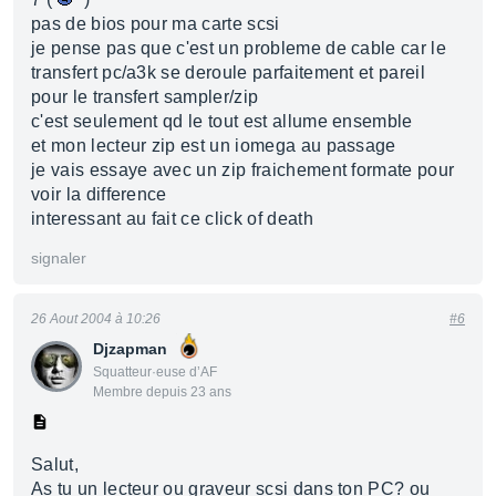
pas de bios pour ma carte scsi
je pense pas que c'est un probleme de cable car le
transfert pc/a3k se deroule parfaitement et pareil
pour le transfert sampler/zip
c'est seulement qd le tout est allume ensemble
et mon lecteur zip est un iomega au passage
je vais essaye avec un zip fraichement formate pour
voir la difference
interessant au fait ce click of death
signaler
26 Aout 2004 à 10:26
#6
Djzapman
Squatteur·euse d’AF
Membre depuis 23 ans
Salut,
As tu un lecteur ou graveur scsi dans ton PC? ou