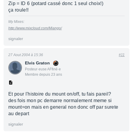
Zip = ID 6 (potard cassé donc 1 seul choix!)
ça roule!!
My Mixes:
http://www.mixcloud.com/Miango/
signaler
27 Aout 2004 à 15:36
#11
Elvis Graton
Posteur·euse AFfiné·e
Membre depuis 23 ans
Et pour l'histoire du mount on/off, tu fais pareil?
des fois mon pc demarre normalement meme si
mount=on mais en general non donc off par surete
au depart
signaler