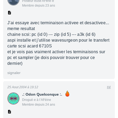
Posteur·euse AFfiné·e
Membre depuis 23 ans
J'ai essaye avec terminaison activee et desactivee...
meme resultat
chaine scsi: pc (id 0) --- zip (id 5) --- a3k (id 6)
aspi installe et j'utilise wavesurgeon pour le transfert
carte scsi acard 6710S
et je vois pas vraiment activer les terminaisons sur
pc et sampler (je dois pouvoir trouver pour ce
dernier)
signaler
25 Aout 2004 à 19:12
#4
.: Odon Quelconque :.
Drogué·e à l’AFéine
Membre depuis 24 ans