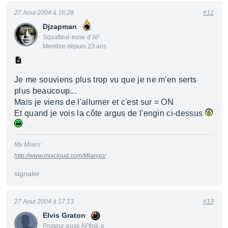
27 Aout 2004 à 16:28
#12
Djzapman
Squatteur·euse d’AF
Membre depuis 23 ans
Je me souviens plus trop vu que je ne m'en serts
plus beaucoup...
Mais je viens de l'allumer et c'est sur = ON
Et quand je vois la côte argus de l'engin ci-dessus
My Mixes:
http://www.mixcloud.com/Miango/
signaler
27 Aout 2004 à 17:13
#13
Elvis Graton
Posteur·euse AFfiné·e