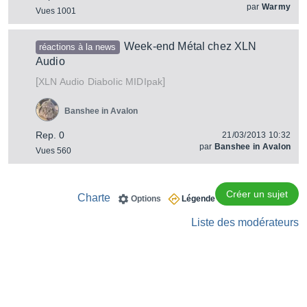
par
Warmy
Vues 1001
Week-end Métal chez XLN
réactions à la news
Audio
[
]
Diabolic MIDIpak
XLN Audio
Banshee in Avalon
Rep. 0
21/03/2013 10:32
par
Banshee in Avalon
Vues 560
Créer un sujet
Charte
Options
Légende
Liste des modérateurs