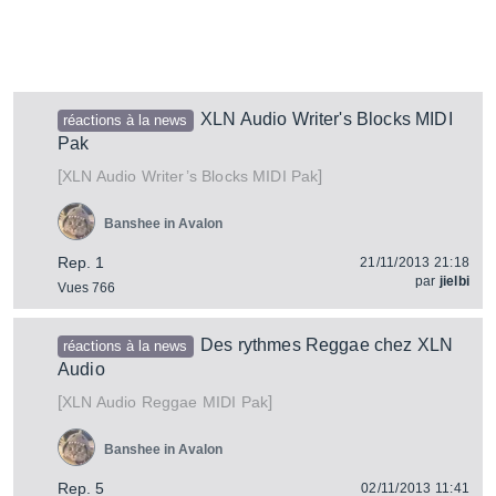
XLN Audio Writer's Blocks MIDI
réactions à la news
Pak
[
]
Writer’s Blocks MIDI Pak
XLN Audio
Banshee in Avalon
Rep. 1
21/11/2013 21:18
par
jielbi
Vues 766
Des rythmes Reggae chez XLN
réactions à la news
Audio
[
]
Reggae MIDI Pak
XLN Audio
Banshee in Avalon
Rep. 5
02/11/2013 11:41