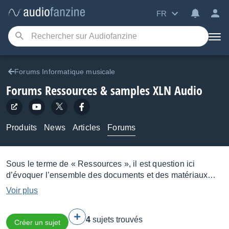
FR
Forums Informatique musicale
Forums Ressources & samples XLN Audio
Produits
News
Articles
Forums
Sous le terme de « Ressources », il est question ici
d’évoquer l’ensemble des documents et des matériaux
sonores nécessaires à l’apprentissage ou à la pratique de
Voir plus
la musique. Cette notion peut ainsi renvoyer aux
collections de samples ou de fichiers MIDI prêtes à
4
sujets trouvés
l’emploi, mais elle peut tout aussi bien désigner
Créer un sujet