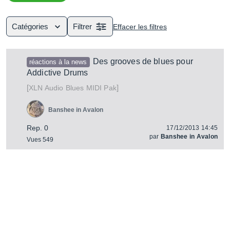
l’ensemble des livres abordant la musique dans un but
pédagogique.
Catégories
Filtrer
Effacer les filtres
Des grooves de blues pour
réactions à la news
Addictive Drums
[
]
Blues MIDI Pak
XLN Audio
Banshee in Avalon
Rep. 0
17/12/2013 14:45
par
Banshee in Avalon
Vues 549