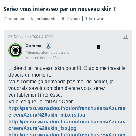
Seriez vous intéressez par un nouveau skin ?
7 réponses
5 participants
647 vues
1 follower
08 Décembre 2004 à 15:06
#1
Coramel
Administrateur·trice du site
Membre depuis 23 ans
L'idée d'un nouveau skin pour FL Studio me travaille
depuis un moment.
Mais comme ça demande pas mal de boulot, je
voudrais savoir combien d'entre vous serez
véritablement intéréssé.
Voici ce que j'ai fait sur Orion :
http://perso.wanadoo.fr/orionfrenchusers/Azuras
creen/Azura%20skin_mixers.jpg
http://perso.wanadoo.fr/orionfrenchusers/Azuras
creen/Azura%20skin_fxs.jpg
http://perso.wanadoo.fr/orionfrenchusers/Azuras