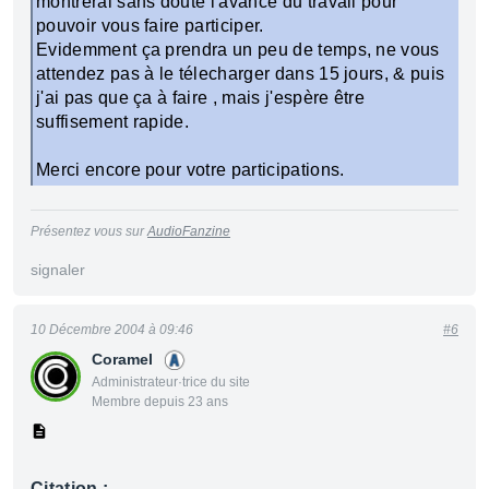
montrerai sans doute l'avancé du travail pour
pouvoir vous faire participer.
Evidemment ça prendra un peu de temps, ne vous
attendez pas à le télecharger dans 15 jours, & puis
j'ai pas que ça à faire , mais j'espère être
suffisement rapide.
Merci encore pour votre participations.
Présentez vous sur
AudioFanzine
signaler
10 Décembre 2004 à 09:46
#6
Coramel
Administrateur·trice du site
Membre depuis 23 ans
Citation :