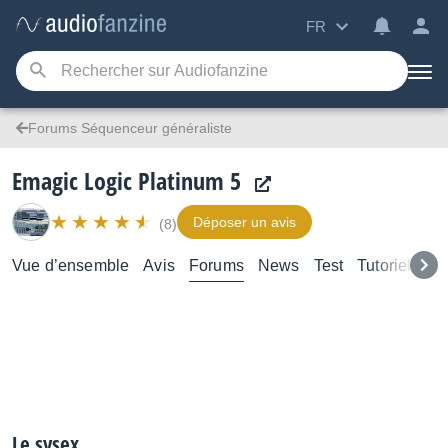
FR
Forums Séquenceur généraliste
Emagic Logic Platinum 5
Déposer un avis
(8)
Vue d’ensemble
Avis
Forums
News
Test
Tutoriels
Le sysex