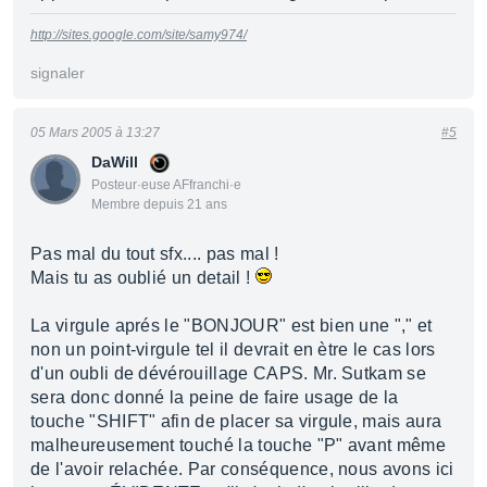
http://sites.google.com/site/samy974/
signaler
05 Mars 2005 à 13:27
#5
DaWill
Posteur·euse AFfranchi·e
Membre depuis 21 ans
Pas mal du tout sfx.... pas mal !
Mais tu as oublié un detail !
La virgule aprés le "BONJOUR" est bien une "," et
non un point-virgule tel il devrait en ètre le cas lors
d'un oubli de dévérouillage CAPS. Mr. Sutkam se
sera donc donné la peine de faire usage de la
touche "SHIFT" afin de placer sa virgule, mais aura
malheureusement touché la touche "P" avant même
de l'avoir relachée. Par conséquence, nous avons ici