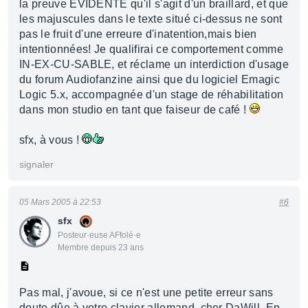
la preuve ÉVIDENTE qu'il s'agit d'un braillard, et que
les majuscules dans le texte situé ci-dessus ne sont
pas le fruit d'une erreure d'inatention,mais bien
intentionnées! Je qualifirai ce comportement comme
IN-EX-CU-SABLE, et réclame un interdiction d'usage
du forum Audiofanzine ainsi que du logiciel Emagic
Logic 5.x, accompagnée d'un stage de réhabilitation
dans mon studio en tant que faiseur de café !
sfx, à vous !
signaler
05 Mars 2005 à 22:53
#6
sfx
Posteur·euse AFfolé·e
Membre depuis 23 ans
Pas mal, j'avoue, si ce n'est une petite erreur sans
doute dûe à votre clavier allemand, cher DaWill. En