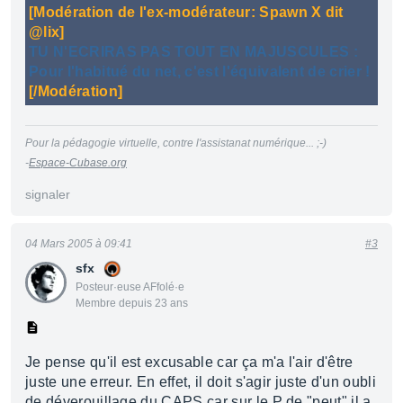
[Modération de l'ex-modérateur: Spawn X dit
@lix]
TU N'ECRIRAS PAS TOUT EN MAJUSCULES
:
Pour l'habitué du net, c'est l'équivalent de crier !
[/Modération]
Pour la pédagogie virtuelle, contre l'assistanat numérique... ;-)
-
Espace-Cubase.org
signaler
04 Mars 2005 à 09:41
#3
sfx
Posteur·euse AFfolé·e
Membre depuis 23 ans
Je pense qu'il est excusable car ça m'a l'air d'être
juste une erreur. En effet, il doit s'agir juste d'un oubli
de déverouillage du CAPS car sur le P de "peut" il a