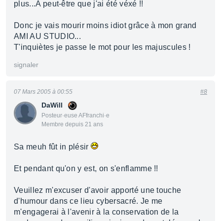
plus...A peut-être que j'ai été véxé !!
Donc je vais mourir moins idiot grâce à mon grand
AMI AU STUDIO...
T'inquiètes je passe le mot pour les majuscules !
signaler
07 Mars 2005 à 00:55
#8
DaWill
Posteur·euse AFfranchi·e
Membre depuis 21 ans
Sa meuh fût in plésir
Et pendant qu'on y est, on s'enflamme !!
Veuillez m'excuser d'avoir apporté une touche
d'humour dans ce lieu cybersacré. Je me
m'engagerai à l'avenir à la conservation de la