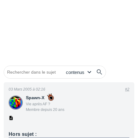
03 Mars 2005 à 02:16
#2
Spawn-X
Vie après AF ?
Membre depuis 20 ans
Hors sujet :