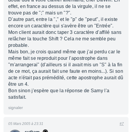
effet, en france au dessus de la virgule, il ne se
trouve pas de ";" mais un "?".
D'autre part, entre la "," et le "p" de "peut", il existe
encore un caractère qui s'avère être un "Entrée".
Mon client aurait donc taper 3 caractère d'affilé sans
relâcher la touche Shift ? Cela ne me semble peu
probable.
Mais bon, je crois quand même que j'ai perdu car le
même fait se reproduit pour l'apostrophe dans
"m'arrangerai" (d'ailleurs si il avait mis un "S" à la fin
de ce mot, ça aurait fait une faute en moins...). Si son
acte n'était pas prémédité, cette apostrophe aurait dû
être un 4.
Bon sinon j'espère que la réponse de Samy l'a
satisfait.
signaler
05 Mars 2005 à 23:31
#7
sutkam