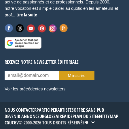
active de passionnés et de professionnels. Depuis 2000,
notre vocation est simple : aider au quotidien les amateurs et
Lire la suite
prof...
RECEVEZ NOTRE NEWSLETTER ÉDITORIALE
M’inscrire
Voir les précédentes newsletters
NOUS CONTACTER
PARTICIPER
ARTISTES
OFFRE SANS PUB
DEVENIR ANNONCEUR
GLOSSAIRE
AIDE
PLAN DU SITE
ENTITYMAP
CGU
CGV
© 2000-2026 TOUS DROITS RÉSERVÉS
FR