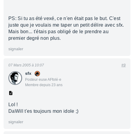
PS: Si tu as été vexé, ce n'en était pas le but. C'est
juste que je voulais me taper un petit délire avec sfx.
Mais bon... t'étais pas obligé de le prendre au
premier degré non plus.
signaler
07 Mars 2005 à 10:07
#9
sfx
Posteur·euse AFfolé·e
Membre depuis 23 ans
Lol !
DaWill t'es toujours mon idole ;)
signaler