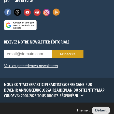
Lire la suite
prof...
RECEVEZ NOTRE NEWSLETTER ÉDITORIALE
M’inscrire
Voir les précédentes newsletters
NOUS CONTACTER
PARTICIPER
ARTISTES
OFFRE SANS PUB
DEVENIR ANNONCEUR
GLOSSAIRE
AIDE
PLAN DU SITE
ENTITYMAP
CGU
CGV
© 2000-2026 TOUS DROITS RÉSERVÉS
FR
Thème :
Défaut