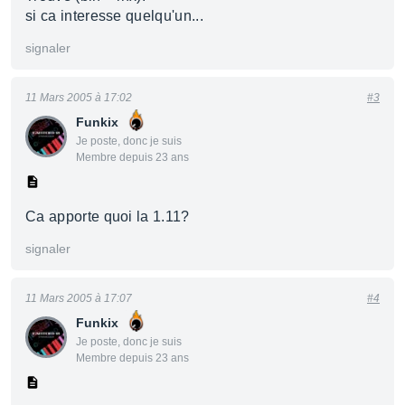
si ca interesse quelqu'un...
signaler
11 Mars 2005 à 17:02
#3
Funkix
Je poste, donc je suis
Membre depuis 23 ans
Ca apporte quoi la 1.11?
signaler
11 Mars 2005 à 17:07
#4
Funkix
Je poste, donc je suis
Membre depuis 23 ans