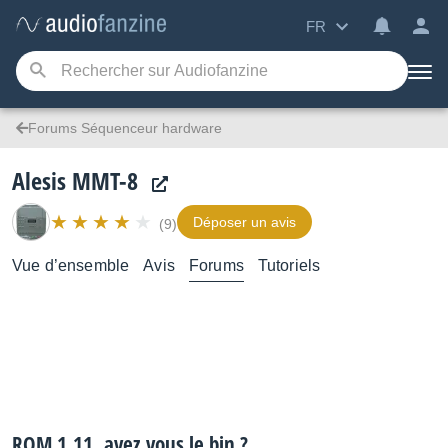
FR
Forums Séquenceur hardware
Alesis MMT-8
Déposer un avis
(9)
Vue d’ensemble
Avis
Forums
Tutoriels
ROM 1.11, avez vous le bin ?