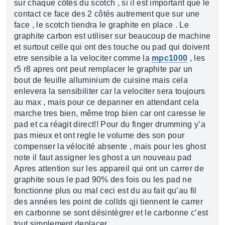
sur chaque côtés du scotch , si il est important que le
contact ce face des 2 côtés autrement que sur une
face , le scotch tiendra le graphite en place . Le
graphite carbon est utiliser sur beaucoup de machine
et surtout celle qui ont des touche ou pad qui doivent
etre sensible a la velociter comme la
mpc1000
, les
r5 r8 apres ont peut remplacer le graphite par un
bout de feuille alluminium de cuisine mais cela
enlevera la sensibiliter car la velociter sera toujours
au max , mais pour ce depanner en attendant cela
marche tres bien, même trop bien car ont caresse le
pad et ca réagit direct!! Pour du finger drumming y’a
pas mieux et ont regle le volume des son pour
compenser la vélocité absente , mais pour les ghost
note il faut assigner les ghost a un nouveau pad
Apres attention sur les appareil qui ont un carrer de
graphite sous le pad 90% des fois ou les pad ne
fonctionne plus ou mal ceci est du au fait qu’au fil
des années les point de collds qji tiennent le carrer
en carbonne se sont désintègrer et le carbonne c’est
tout simplement deplacer.