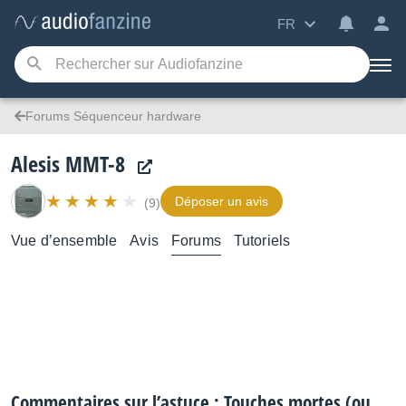
FR
Forums Séquenceur hardware
Alesis MMT-8
Déposer un avis
(9)
Vue d’ensemble
Avis
Forums
Tutoriels
Commentaires sur l’astuce : Touches mortes (ou