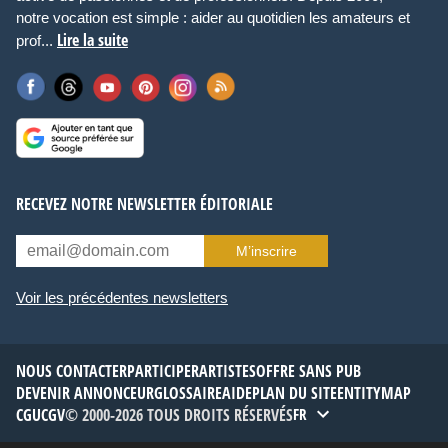
notre vocation est simple : aider au quotidien les amateurs et
Lire la suite
prof...
RECEVEZ NOTRE NEWSLETTER ÉDITORIALE
M’inscrire
Voir les précédentes newsletters
NOUS CONTACTER
PARTICIPER
ARTISTES
OFFRE SANS PUB
DEVENIR ANNONCEUR
GLOSSAIRE
AIDE
PLAN DU SITE
ENTITYMAP
CGU
CGV
© 2000-2026 TOUS DROITS RÉSERVÉS
FR