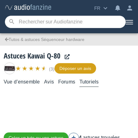
FR
Tutos & astuces Séquenceur hardware
Astuces Kawai Q-80
Déposer un avis
(3)
Vue d’ensemble
Avis
Forums
Tutoriels
4
astuces trouvées
Créer un tuto ou une astuce