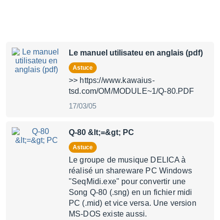
Le manuel utilisateu en anglais (pdf)
Astuce
>> https://www.kawaius-
tsd.com/OM/MODULE~1/Q-80.PDF
17/03/05
Q-80 &lt;=&gt; PC
Astuce
Le groupe de musique DELICA à
réalisé un shareware PC Windows
"SeqMidi.exe" pour convertir une
Song Q-80 (.sng) en un fichier midi
PC (.mid) et vice versa. Une version
MS-DOS existe aussi.