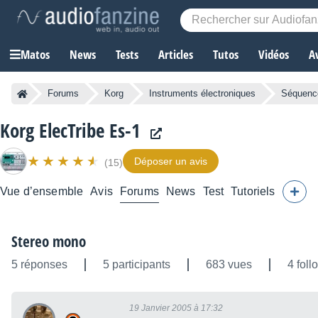
Matos
News
Tests
Articles
Tutos
Vidéos
A
Forums
Korg
Instruments électroniques
Séquence
Korg ElecTribe Es-1
Déposer un avis
(15)
Vue d’ensemble
Avis
Forums
News
Test
Tutoriels
Stereo mono
5 réponses
5 participants
683 vues
4 foll
19 Janvier 2005 à 17:32