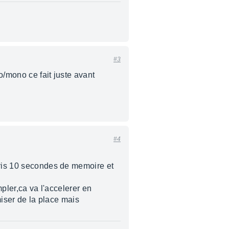
#3
o/mono ce fait juste avant
#4
cris 10 secondes de memoire et
mpler,ca va l'accelerer en
miser de la place mais