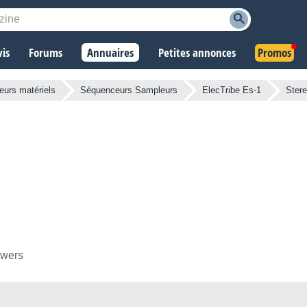
vis
Forums
Annuaires
Petites annonces
Promos
urs matériels
Séquenceurs Sampleurs
ElecTribe Es-1
Ster
owers