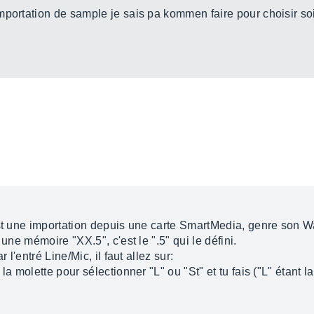
mportation de sample je sais pa kommen faire pour choisir so
st une importation depuis une carte SmartMedia, genre son Wav,
 une mémoire "XX.5", c'est le ".5" qui le défini.
 l'entré Line/Mic, il faut allez sur:
 la molette pour sélectionner "L" ou "St" et tu fais ("L" étan