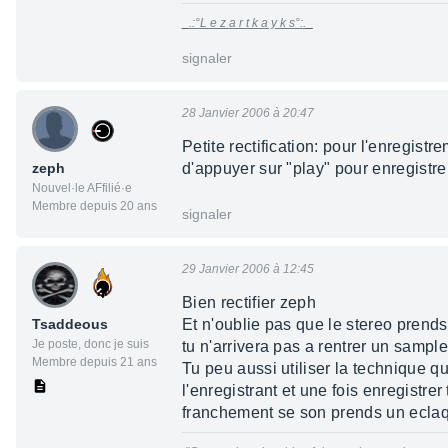
_.:°L e z a r t k a y k s°:._
signaler
28 Janvier 2006 à 20:47
Petite rectification: pour l'enregist
zeph
d'appuyer sur "play" pour enregistre
Nouvel·le AFfilié·e
Membre depuis 20 ans
signaler
29 Janvier 2006 à 12:45
Bien rectifier zeph
Tsaddeous
Et n'oublie pas que le stereo prend
Je poste, donc je suis
tu n'arrivera pas a rentrer un sample
Membre depuis 21 ans
Tu peu aussi utiliser la technique qu
l'enregistrant et une fois enregistre
franchement se son prends un eclaqu