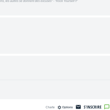
ns, les autres se donnent des excuses" - "Rock Yourself !!"
S'INSCRIRE
Charte
Options