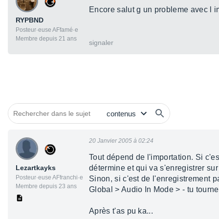
Encore salut g un probleme avec l i
RYPBND
Posteur·euse AFfamé·e
Membre depuis 21 ans
signaler
20 Janvier 2005 à 02:24
Tout dépend de l'importation. Si c'e
Lezartkayks
détermine et qui va s'enregistrer sur
Posteur·euse AFfranchi·e
Sinon, si c'est de l'enregistrement par
Membre depuis 23 ans
Global > Audio In Mode > - tu tourne
Après t'as pu ka...