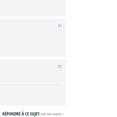
#5
#6
RÉPONDRE À CE SUJET
< Liste des sujets