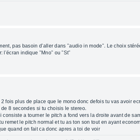
rement, pas basoin d'aller dans "audio in mode". Le choix stéré
r: l'écran indique "Mno" ou "St"
s 2 fois plus de place que le mono donc defois tu vas avoir e
 de 8 secondes si tu choisis le stereo.
i consiste a tourner le pitch a fond vers la droite avant de sa
r tu remet le pitch normal et tu as ton son tout en ayant econo
e quand on fait ca donc apres a toi de voir