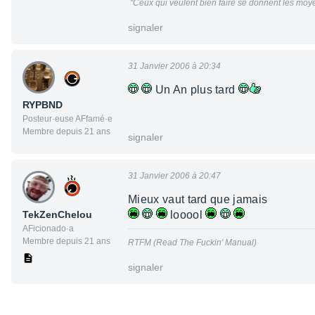
"Ceux qui veulent bien faire se donnent les moye
signaler
31 Janvier 2006 à 20:34
Un An plus tard
RYPBND
Posteur·euse AFfamé·e
Membre depuis 21 ans
signaler
31 Janvier 2006 à 20:47
Mieux vaut tard que jamais
TekZenChelou
looool
AFicionado·a
Membre depuis 21 ans
RTFM (Read The Fuckin' Manual)
signaler