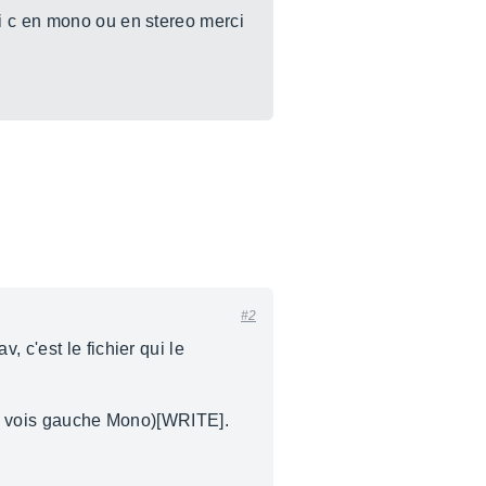
i c en mono ou en stereo merci
#2
 c'est le fichier qui le
t la vois gauche Mono)[WRITE].