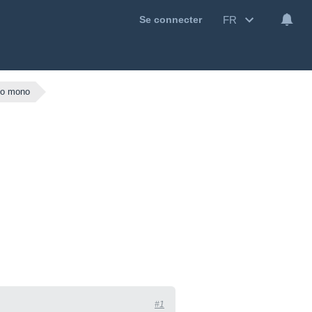
FR
Se connecter
eo mono
#1