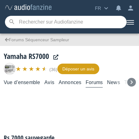
FR
Forums Séquenceur Sampleur
Yamaha RS7000
Déposer un avis
(36)
Vue d’ensemble
Avis
Annonces
Forums
News
Tutori
Rs 7000 sauvegarde