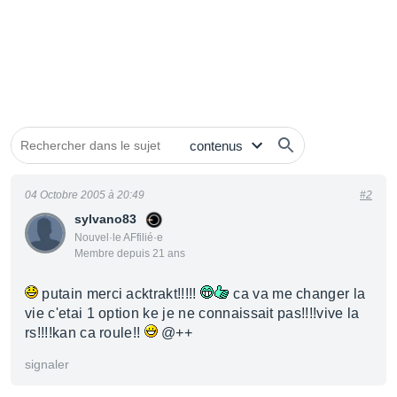
04 Octobre 2005 à 20:49
#2
sylvano83
Nouvel·le AFfilié·e
Membre depuis 21 ans
putain merci acktrakt!!!!!
ca va me changer la
vie c'etai 1 option ke je ne connaissait pas!!!!vive la
rs!!!!kan ca roule!!
@++
signaler