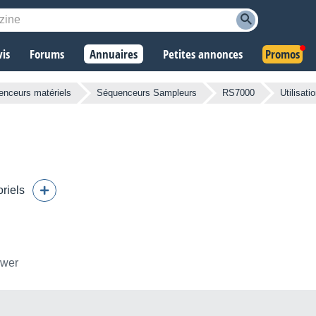
vis
Forums
Annuaires
Petites annonces
Promos
nceurs matériels
Séquenceurs Sampleurs
RS7000
Utilisati
oriels
ower