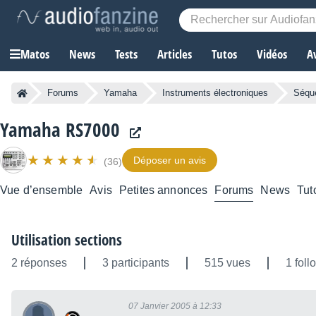
Matos
News
Tests
Articles
Tutos
Vidéos
A
Forums
Yamaha
Instruments électroniques
Séque
Yamaha RS7000
Déposer un avis
(36)
Vue d’ensemble
Avis
Petites annonces
Forums
News
Tut
Utilisation sections
2 réponses
3 participants
515 vues
1 foll
07 Janvier 2005 à 12:33