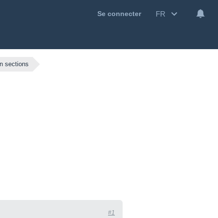
FR
Se connecter
on sections
#1