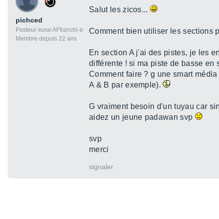
Salut les zicos...
pichced
Posteur·euse AFfranchi·e
Comment bien utiliser les sections 
Membre depuis 22 ans
En section A j'ai des pistes, je les
différente ! si ma piste de basse en
Comment faire ? g une smart média d
A & B par exemple).
G vraiment besoin d'un tuyau car sinon
aidez un jeune padawan svp
svp
merci
signaler