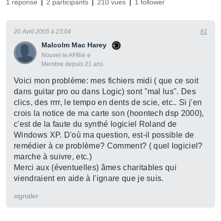
1 réponse
2 participants
210 vues
1 follower
20 Avril 2005 à 23:04
#1
Malcolm Mac Harey
Nouvel·le AFfilié·e
Membre depuis 21 ans
Voici mon problème: mes fichiers midi ( que ce soit
dans guitar pro ou dans Logic) sont "mal lus". Des
clics, des rrrr, le tempo en dents de scie, etc.. Si j'en
crois la notice de ma carte son (hoontech dsp 2000),
c'est de la faute du synthé logiciel Roland de
Windows XP. D'où ma question, est-il possible de
remédier à ce problème? Comment? ( quel logiciel?
marche à suivre, etc.)
Merci aux (éventuelles) âmes charitables qui
viendraient en aide à l'ignare que je suis.
signaler