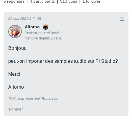
5 réponses
4 participants
513 vues
1 follower
08 Mai 2003 à 11:38
#1
Alforno
Posteur·euse AFfamé·e
Membre depuis 23 ans
Bonjour,
peut-on importer des samples audio sur Fl Studio?
Merci
Alforno
"Soit l'eau, mon ami" Bruce Lee
signaler