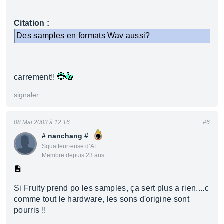
Citation :
Des samples en formats Wav aussi?
carrement!!
signaler
08 Mai 2003 à 12:16
#6
# nanchang #
Squatteur·euse d’AF
Membre depuis 23 ans
Si Fruity prend po les samples, ça sert plus a rien....c
comme tout le hardware, les sons d'origine sont
pourris !!