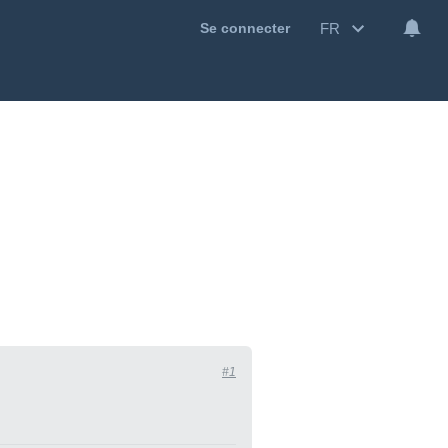
FR
Se connecter
#1