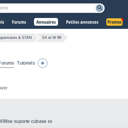
vis
Forums
Annuaires
Petites annonces
Promos
quenceurs & STAN
SX et W 98
Forums
Tutoriels
ower
 W98se suporte cubase sx