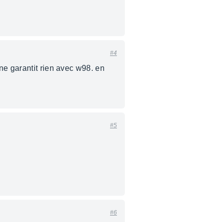
#4
ne garantit rien avec w98. en
#5
#6