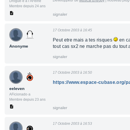
Développeur de
Musical Entropy
| Nouveau plug-
Drogué·e à l’AFéine
Membre depuis 24 ans
signaler
17 Octobre 2003 à 16:45
Peut etre mais a tes risques
en ca
Anonyme
tout cas sx2 ne marche pas du tout
signaler
17 Octobre 2003 à 16:50
https://www.espace-cubase.org/
eeleven
AFicionado·a
Membre depuis 23 ans
signaler
17 Octobre 2003 à 16:53