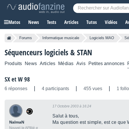
Matos
News
Tests
Articles
Tutos
Vidéos
A
Forums
Informatique musicale
Logiciels MAO
Sé
Séquenceurs logiciels & STAN
Produits
News
Articles
Médias
Avis
Petites annonces
SX et W 98
6 réponses
4 participants
455 vues
1 foll
17 Octobre 2003 à 16:24
Salut à tous,
NalmaN
Ma question est simple, est ce que
Nouvel·le AFfilié·e