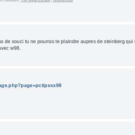
in freeware,
The Great Escape
|
Soundcloud
s de souci tu ne pourras te plaindre aupres de steinberg qui 
 avec w98.
page.php?page=pctipssx98