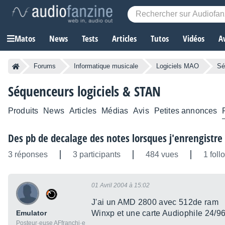
Matos
News
Tests
Articles
Tutos
Vidéos
A
Forums
Informatique musicale
Logiciels MAO
Sé
Séquenceurs logiciels & STAN
Produits
News
Articles
Médias
Avis
Petites annonces
Des pb de decalage des notes lorsques j'enrengistre
3 réponses
3 participants
484 vues
1 foll
01 Avril 2004 à 15:02
J'ai un AMD 2800 avec 512de ram
Emulator
Winxp et une carte Audiophile 24/9
Posteur·euse AFfranchi·e