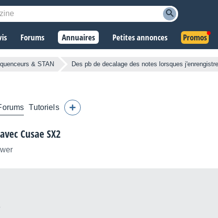
vis
Forums
Annuaires
Petites annonces
Promos
quenceurs & STAN
Des pb de decalage des notes lorsques j'enrengist
Forums
Tutoriels
 avec Cusae SX2
ower
6