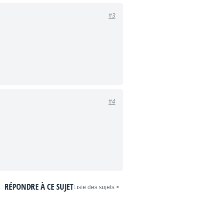
#3
#4
RÉPONDRE À CE SUJET
< Liste des sujets