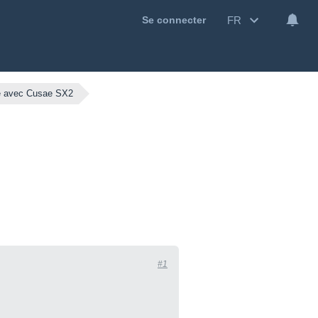
FR
Se connecter
re avec Cusae SX2
#1