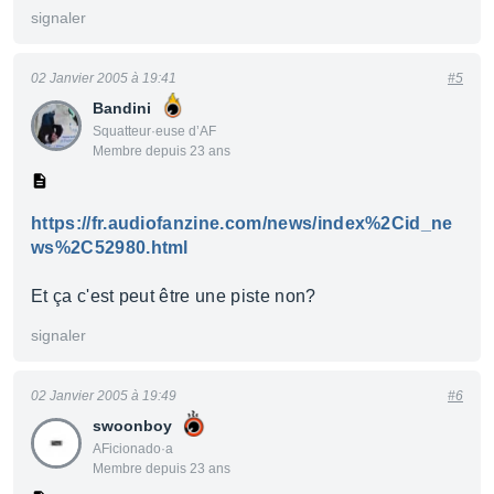
signaler
02 Janvier 2005 à 19:41
#5
Bandini
Squatteur·euse d’AF
Membre depuis 23 ans
https://fr.audiofanzine.com/news/index%2Cid_ne
ws%2C52980.html
Et ça c'est peut être une piste non?
signaler
02 Janvier 2005 à 19:49
#6
swoonboy
AFicionado·a
Membre depuis 23 ans