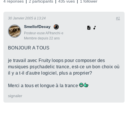
4 réponses
2 participants
435 vues
1 follower
30 Janvier 2005 à 13:24
#1
SmellofDecay
Posteur·euse AFfranchi·e
Membre depuis 22 ans
BONJOUR A TOUS
je travail avec Fruity loops pour composer des
musiques psychadelic trance, est-ce un bon choix où
il y a t-il d'autre logiciel, plus a proprier?
Merci a tous et longue à la trance
signaler