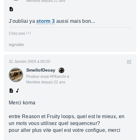
Membre depuis 21 ans
J'oubliai ya
storm 3
aussi mais bon...
Chez pas ! ! !
signaler
31 Janvier 2005 à 00:20
#5
SmellofDecay
Posteur·euse AFfranchi·e
Membre depuis 22 ans
Merci koma
entre Reason et Fruity loops, quel est le mieux, en
un mots vous utilisez quel sequenceur?
pour aller plus vite quel est votre configue, merci