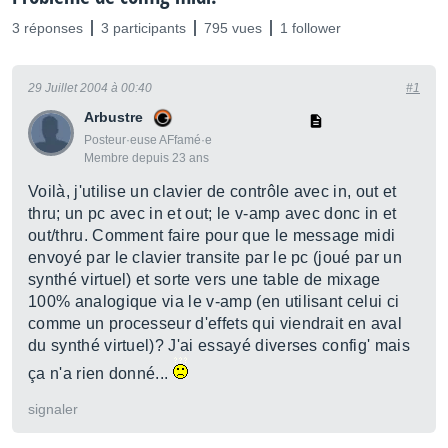
3 réponses
3 participants
795 vues
1 follower
29 Juillet 2004 à 00:40
#1
Arbustre
Posteur·euse AFfamé·e
Membre depuis 23 ans
Voilà, j'utilise un clavier de contrôle avec in, out et
thru; un pc avec in et out; le v-amp avec donc in et
out/thru. Comment faire pour que le message midi
envoyé par le clavier transite par le pc (joué par un
synthé virtuel) et sorte vers une table de mixage
100% analogique via le v-amp (en utilisant celui ci
comme un processeur d'effets qui viendrait en aval
du synthé virtuel)? J'ai essayé diverses config' mais
ça n'a rien donné...
signaler