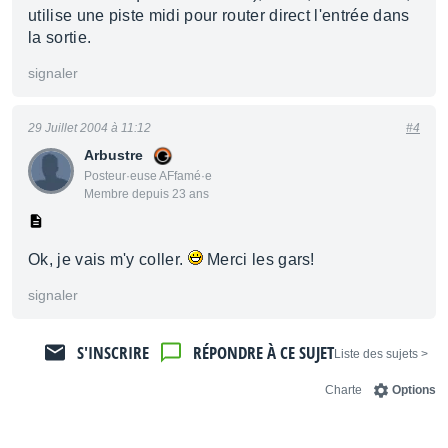
utilise une piste midi pour router direct l'entrée dans
la sortie.
signaler
29 Juillet 2004 à 11:12
#4
Arbustre
Posteur·euse AFfamé·e
Membre depuis 23 ans
Ok, je vais m'y coller.
Merci les gars!
signaler
S'INSCRIRE
RÉPONDRE À CE SUJET
< Liste des sujets
Charte
Options