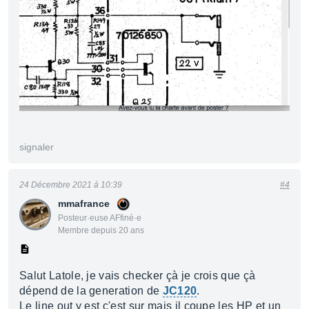
signaler
24 Décembre 2021 à 10:39
#4
mmafrance
Posteur·euse AFfiné·e
Membre depuis 20 ans
Salut Latole, je vais checker çà je crois que çà
dépend de la generation de
JC120
.
Le line out y est c'est sur mais il coupe les HP et un