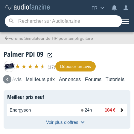
FR
Forums Simulateur de HP pour ampli guitare
Palmer PDI 09
Déposer un avis
(17)
mble
Avis
Meilleurs prix
Annonces
Forums
Tutoriels
Meilleur prix neuf
Energyson
24h
104 €
Voir plus d’offres