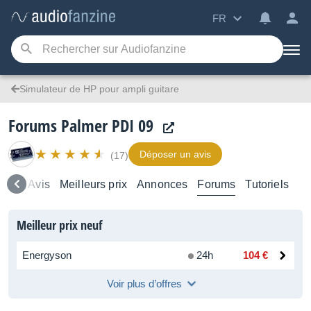
FR
Simulateur de HP pour ampli guitare
Forums Palmer PDI 09
Déposer un avis
(17)
mble
Avis
Meilleurs prix
Annonces
Forums
Tutoriels
Meilleur prix neuf
Energyson
24h
104 €
Voir plus d’offres