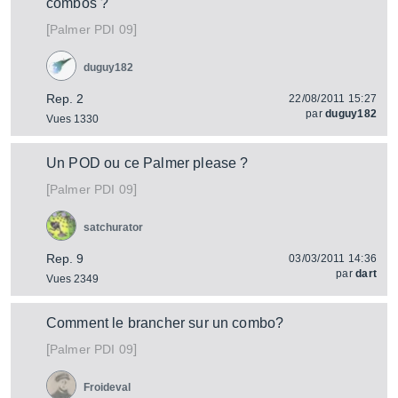
combos ?
[
]
PDI 09
Palmer
duguy182
Rep. 2
22/08/2011 15:27
par
duguy182
Vues 1330
Un POD ou ce Palmer please ?
[
]
PDI 09
Palmer
satchurator
Rep. 9
03/03/2011 14:36
par
dart
Vues 2349
Comment le brancher sur un combo?
[
]
PDI 09
Palmer
Froideval