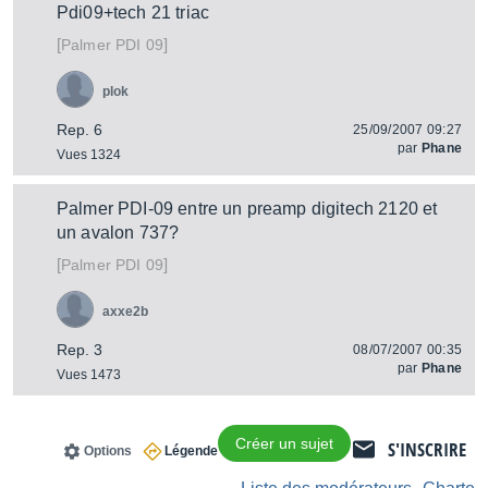
Pdi09+tech 21 triac
[
]
PDI 09
Palmer
plok
Rep. 6
25/09/2007 09:27
par
Phane
Vues 1324
Palmer PDI-09 entre un preamp digitech 2120 et
un avalon 737?
[
]
PDI 09
Palmer
axxe2b
Rep. 3
08/07/2007 00:35
par
Phane
Vues 1473
Créer un sujet
S'INSCRIRE
Options
Légende