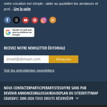
notre vocation est simple : aider au quotidien les amateurs et
Lire la suite
prof...
RECEVEZ NOTRE NEWSLETTER ÉDITORIALE
M’inscrire
Voir les précédentes newsletters
NOUS CONTACTER
PARTICIPER
ARTISTES
OFFRE SANS PUB
DEVENIR ANNONCEUR
GLOSSAIRE
AIDE
PLAN DU SITE
ENTITYMAP
CGU
CGV
© 2000-2026 TOUS DROITS RÉSERVÉS
FR