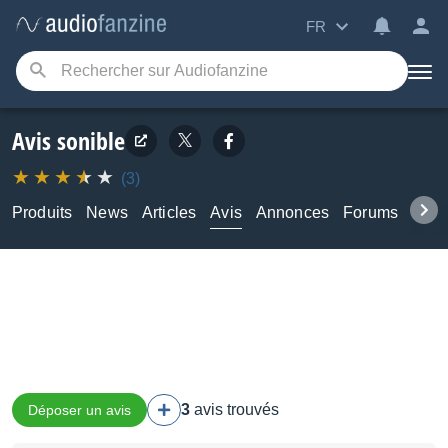
FR
Avis sonible
(3)
Produits
News
Articles
Avis
Annonces
Forums
Tuto
3
avis trouvés
Déposer un avis